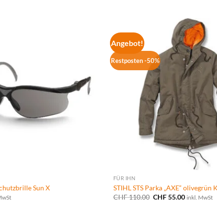
Angebot!
Restposten -50%
FÜR IHN
utzbrille Sun X
STIHL STS Parka „AXE“ olivegrün
Ursprünglicher
Aktueller
CHF
110.00
CHF
55.00
 MwSt
inkl. MwSt
Preis
Preis
war:
ist:
CHF 110.00
CHF 55.00