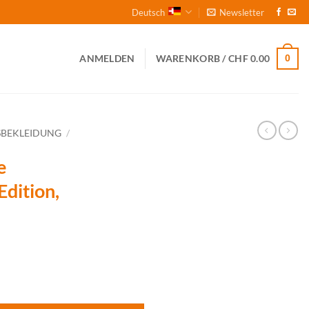
Deutsch
Newsletter
0
ANMELDEN
WARENKORB /
CHF
0.00
SBEKLEIDUNG
/
e
dition,
S Edition, transparent Menge