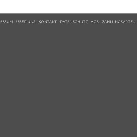
RESSUM
ÜBER UNS
KONTAKT
DATENSCHUTZ
AGB
ZAHLUNGSARTEN