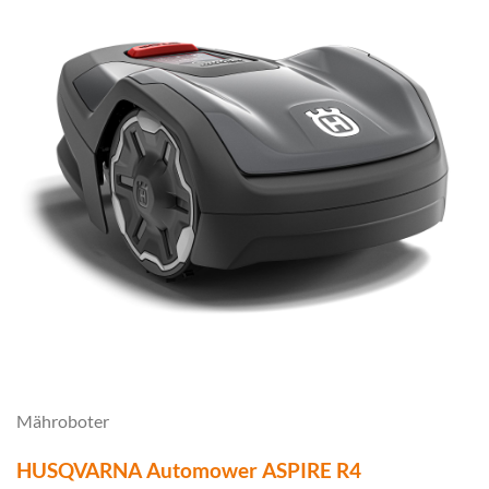
Mähroboter
HUSQVARNA Automower ASPIRE R4