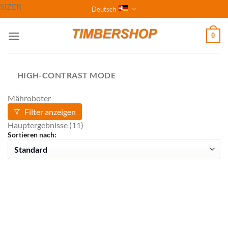
Zum
SIZER
Deutsch
Inhalt
springen
0
HIGH-CONTRAST MODE
Mähroboter
Filter anzeigen
Hauptergebnisse
(11)
Sortieren nach: