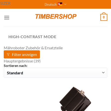
Zum
SIZER
Deutsch
Inhalt
springen
0
HIGH-CONTRAST MODE
Mähroboter Zubehör & Ersatzteile
Filter anzeigen
Hauptergebnisse
(39)
Sortieren nach: