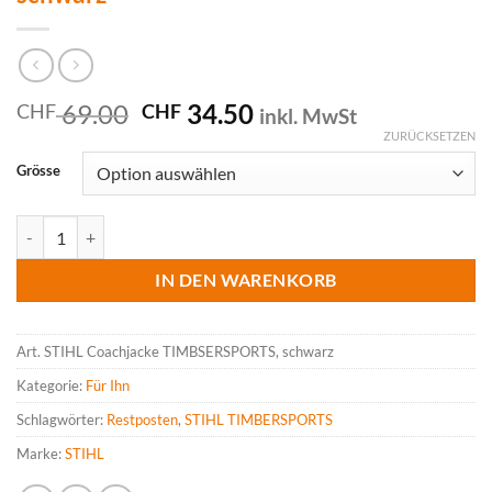
Ursprünglicher
Aktueller
69.00
34.50
CHF
CHF
inkl. MwSt
Preis
Preis
ZURÜCKSETZEN
war:
ist:
Grösse
CHF 69.00
CHF 34.50.
STIHL Coachjacke TIMBSERSPORTS, schwarz Menge
IN DEN WARENKORB
Art.
STIHL Coachjacke TIMBSERSPORTS, schwarz
Kategorie:
Für Ihn
Schlagwörter:
Restposten
,
STIHL TIMBERSPORTS
Marke:
STIHL