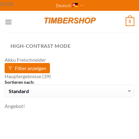
Zum
SIZER
Deutsch
Inhalt
springen
0
HIGH-CONTRAST MODE
Akku Freischneider
Filter anzeigen
Hauptergebnisse
(39)
Sortieren nach:
Angebot!