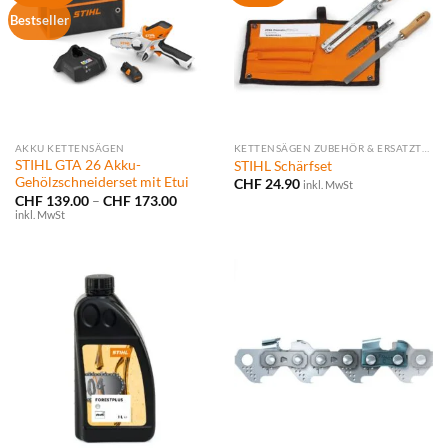
Bestseller
AKKU KETTENSÄGEN
KETTENSÄGEN ZUBEHÖR & ERSATZTEILE
STIHL GTA 26 Akku-
STIHL Schärfset
Gehölzschneiderset mit Etui
CHF
24.90
inkl. MwSt
Preisspanne:
CHF
139.00
–
CHF
173.00
CHF 139.00
inkl. MwSt
bis
CHF 173.00