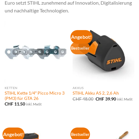
Euro setzt STIHL zunehmend auf Innovation, Digitalisierung
und nachhaltige Technologien.
Angebot!
Bestseller
KETTEN
AKKUS
STIHL Kette 1/4″ Picco Micro 3
STIHL Akku AS 2, 2,6 Ah
(PM3) für GTA 26
Ursprünglicher
Aktueller
CHF
48.00
CHF
39.90
inkl. MwSt
Preis
Preis
CHF
11.50
inkl. MwSt
war:
ist:
CHF 48.00
CHF 39.90.
Angebot!
Bestseller