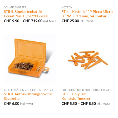
SCHMIERMITTEL
KETTEN
STIHL Sägekettenhaftöl
STIHL Kette 1/4″ P Picco Micro
ForestPlus 1L/5L/20L/200L
3 (PM3), 1.1 mm, 64 Treiber
Preisspanne:
CHF
9.90
–
CHF
719.00
CHF
25.00
inkl. MwSt
inkl. MwSt
CHF 9.90
bis
CHF 719.00
KETTENSÄGEN ZUBEHÖR & ERSATZTEILE
FREISCHNEIDER ZUBEHÖR & ERSATZTEILE
STIHL Aufbewahrungsbox für
STIHL PolyCut
Sägeketten
Kunststoffmesser
Preisspanne:
CHF
6.00
CHF
5.50
–
CHF
8.50
inkl. MwSt
inkl. MwSt
CHF 5.50
bis
CHF 8.50