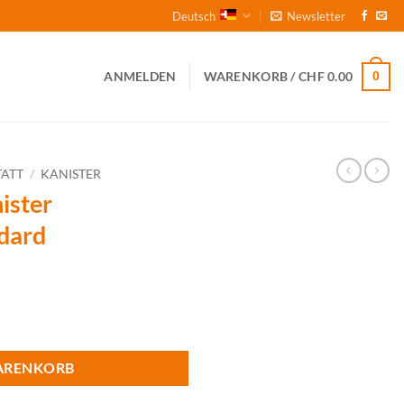
Deutsch
Newsletter
0
ANMELDEN
WARENKORB /
CHF
0.00
ATT
/
KANISTER
ister
ndard
t, Standard Menge
ARENKORB