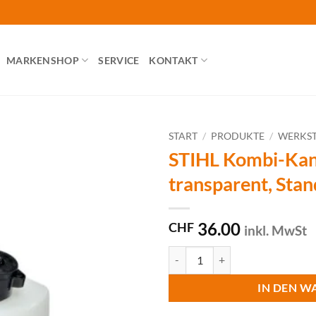
MARKENSHOP
SERVICE
KONTAKT
START
/
PRODUKTE
/
WERKST
STIHL Kombi-Kan
transparent, Sta
36.00
CHF
inkl. MwSt
STIHL Kombi-Kanister transparen
IN DEN W