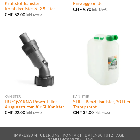
Kraftstoffkanister
Einweggebinde
Kombikanister 6+2.5 Liter
CHF
9.90
inkl. MwSt
CHF
52.00
inkl. MwSt
KANISTER
KANISTER
HUSQVARNA Power Filler,
STIHL Benzinkanister, 20 Liter
Ausgussstutzen für 5l-Kanister
Transparent
CHF
22.00
CHF
34.00
inkl. MwSt
inkl. MwSt
IMPRESSUM
ÜBER UNS
KONTAKT
DATENSCHUTZ
AGB
ZAHLUNGSARTEN
FAQ