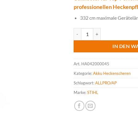
professionellen Heckenpf
332 cm maximale Gerätelän
STIHL HLA 150 B Akku-Stabhecke
IN DEN W
Art.
HA042000045
Kategorie:
Akku Heckenscheren
Schlagwort:
ALLPRO/AP
Marke:
STIHL