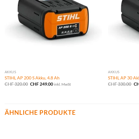
AKKUS
AKKUS
STIHL AP 200 S Akku, 4.8 Ah
STIHL AP 30 Akk
Ursprünglicher
Aktueller
Ur
CHF
320.00
CHF
249.00
CHF
330.00
C
inkl. MwSt
Preis
Preis
Pr
war:
ist:
wa
CHF 320.00
CHF 249.00.
CH
ÄHNLICHE PRODUKTE