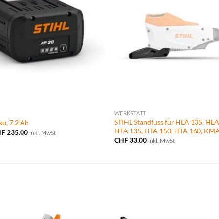
WERKSTATT
STIHL Standfuss für HLA 135, HLA
u, 7.2 Ah
HTA 135, HTA 150, HTA 160, KMA
sprünglicher
Aktueller
HF
235.00
inkl. MwSt
eis
Preis
CHF
33.00
inkl. MwSt
r:
ist:
F 330.00
CHF 235.00.