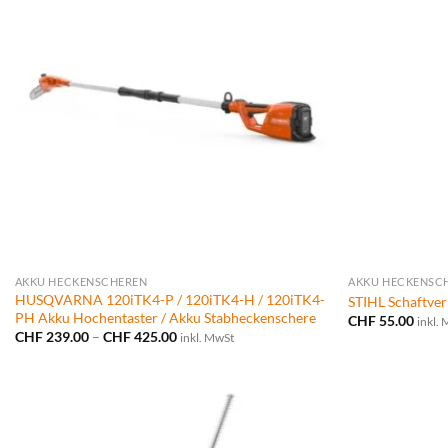
AKKU HECKENSCHEREN
AKKU HECKENSC
HUSQVARNA 120iTK4-P / 120iTK4-H / 120iTK4-
STIHL Schaftve
PH Akku Hochentaster / Akku Stabheckenschere
CHF
55.00
inkl.
Preisspanne:
CHF
239.00
–
CHF
425.00
inkl. MwSt
CHF 239.00
bis
CHF 425.00