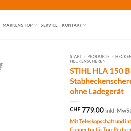
MARKENSHOP
SERVICE
KONTAKT
START
/
PRODUKTE
/
HECKE
HECKENSCHEREN
STIHL HLA 150 B
Stabheckenschere
ohne Ladegerät
779.00
CHF
inkl. MwS
Mit Teleskopschaft und in
Connector für Top-Perfor