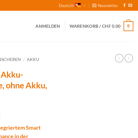
Deutsch
Newsletter
0
ANMELDEN
WARENKORB /
CHF
0.00
NSCHEREN
/
AKKU
 Akku-
, ohne Akku,
t
tegriertem Smart
mance in der