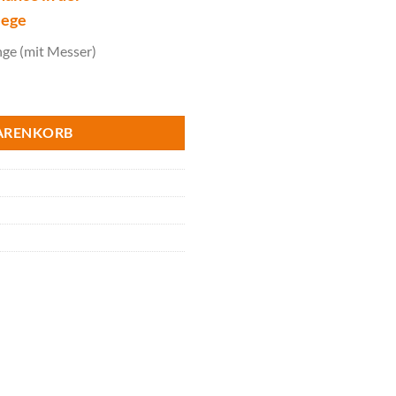
lege
ge (mit Messer)
nschere, ohne Akku, ohne Ladegerät Menge
ARENKORB