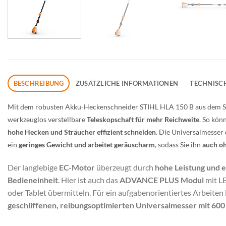
BESCHREIBUNG
ZUSÄTZLICHE INFORMATIONEN
TECHNISC
Mit dem robusten Akku-Heckenschneider STIHL HLA 150 B aus dem ST
werkzeuglos verstellbare
Teleskopschaft für mehr Reichweite
. So kön
hohe Hecken und Sträucher effizient schneiden
. Die Universalmesser
ein
geringes Gewicht und arbeitet geräuscharm
, sodass Sie ihn
auch o
Der langlebige
EC-Motor
überzeugt durch
hohe Leistung und 
Bedieneinheit
. Hier ist auch das
ADVANCE PLUS Modul
mit LE
oder Tablet übermitteln. Für ein aufgabenorientiertes Arbeiten l
geschliffenen, reibungsoptimierten Universalmesser mit 60