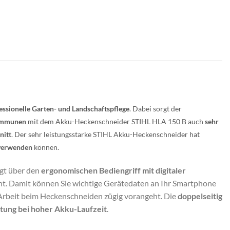
essionelle Garten- und Landschaftspflege
. Dabei sorgt der
Kommunen
mit dem Akku-Heckenschneider STIHL HLA 150 B auch
sehr
nitt
. Der sehr leistungsstarke STIHL Akku-Heckenschneider hat
 verwenden
können.
lgt über den
ergonomischen Bediengriff mit digitaler
t. Damit können Sie wichtige Gerätedaten an Ihr Smartphone
 Arbeit beim Heckenschneiden zügig vorangeht. Die
doppelseitig
stung bei hoher Akku-Laufzeit
.