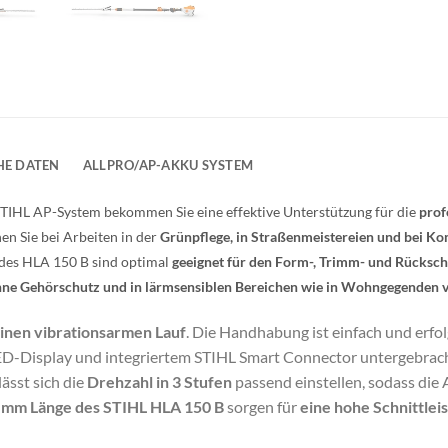
HE DATEN
ALLPRO/AP-AKKU SYSTEM
IHL AP-System bekommen Sie eine effektive Unterstützung für die
prof
nen Sie bei Arbeiten in der
Grünpflege, in Straßenmeistereien und bei 
 des HLA 150 B sind optimal
geeignet für den Form-, Trimm- und Rücksch
hne Gehörschutz und in lärmsensiblen Bereichen wie in Wohngegenden
einen vibrationsarmen Lauf
. Die Handhabung ist einfach und erfo
D-Display und integriertem STIHL Smart Connector untergebrach
ässt sich die
Drehzahl in 3 Stufen
passend einstellen, sodass die
0 mm Länge des STIHL HLA 150 B
sorgen für
eine hohe Schnittlei