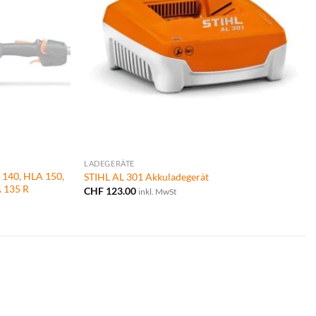
LADEGERÄTE
 140, HLA 150,
STIHL AL 301 Akkuladegerät
 135 R
CHF
123.00
inkl. MwSt