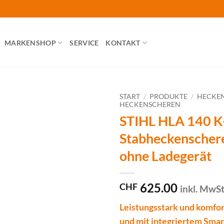
MARKENSHOP
SERVICE
KONTAKT
START
/
PRODUKTE
/
HECKE
HECKENSCHEREN
STIHL HLA 140 K
Stabheckenschere
ohne Ladegerät
625.00
CHF
inkl. MwS
Leistungsstark und komfor
und mit integriertem Sma