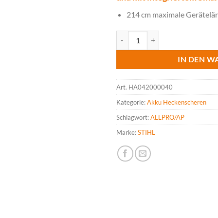
214 cm maximale Gerätelän
STIHL HLA 140 K-B Akku-Stabhec
IN DEN W
Art.
HA042000040
Kategorie:
Akku Heckenscheren
Schlagwort:
ALLPRO/AP
Marke:
STIHL