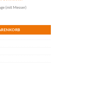
ge (mit Messer)
kenschere, ohne Akku, ohne Ladegerät Menge
ARENKORB