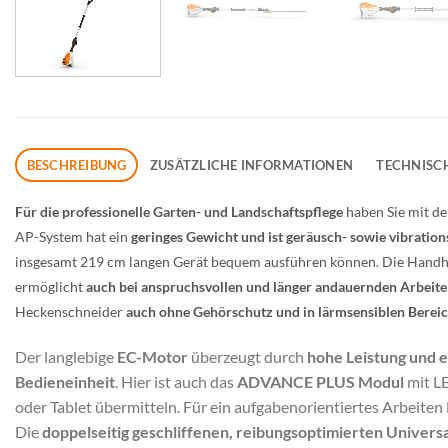
BESCHREIBUNG
ZUSÄTZLICHE INFORMATIONEN
TECHNISC
Für die professionelle Garten- und Landschaftspflege
haben Sie mit d
AP-System hat ein
geringes Gewicht und ist geräusch- sowie vibratio
insgesamt 219 cm langen Gerät bequem ausführen können. Die Handh
ermöglicht
auch bei anspruchsvollen und länger andauernden Arbeit
Heckenschneider
auch ohne Gehörschutz und in lärmsensiblen Bere
Der langlebige
EC-Motor
überzeugt durch
hohe Leistung und 
Bedieneinheit
. Hier ist auch das
ADVANCE PLUS Modul
mit LE
oder Tablet übermitteln. Für ein aufgabenorientiertes Arbeiten l
Die
doppelseitig geschliffenen, reibungsoptimierten Univer