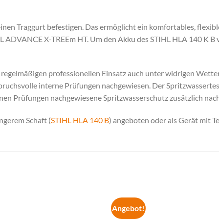
nen Traggurt befestigen. Das ermöglicht ein komfortables, flexib
TIHL ADVANCE X-TREEm HT. Um den Akku des STIHL HLA 140 K B v
regelmäßigen professionellen Einsatz auch unter widrigen Wetter
pruchsvolle interne Prüfungen nachgewiesen. Der Spritzwassertes
en Prüfungen nachgewiesene Spritzwasserschutz zusätzlich nach I
ängerem Schaft (
STIHL HLA 140 B
) angeboten oder als Gerät mit T
Angebot!