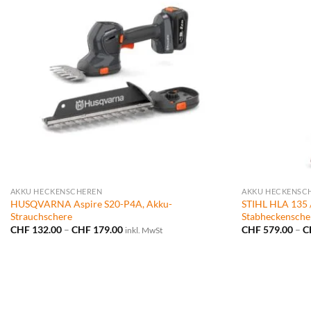
AKKU HECKENSCHEREN
AKKU HECKENSC
HUSQVARNA Aspire S20-P4A, Akku-
STIHL HLA 135 
Strauchschere
Stabheckenscher
Preisspanne:
CHF
132.00
–
CHF
179.00
CHF
579.00
–
C
inkl. MwSt
CHF 132.00
bis
CHF 179.00