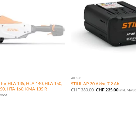
AKKUS
 für HLA 135, HLA 140, HLA 150,
STIHL AP 30 Akku, 7.2 Ah
50, HTA 160, KMA 135 R
Ursprünglicher
Aktueller
CHF
330.00
CHF
235.00
inkl. MwSt
Preis
Preis
 MwSt
war:
ist:
CHF 330.00
CHF 235.