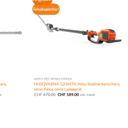
Teleskopierbar!
AKKU HECKENSCHEREN
ere,
HUSQVARNA 520iHT4, Akku Stabheckenschere,
ohne Akku, ohne Ladegerät
anne:
Ursprünglicher
Aktueller
CHF
670.00
CHF
589.00
t
inkl. MwSt
.00
Preis
Preis
war:
ist:
.00
CHF 670.00
CHF 589.00.