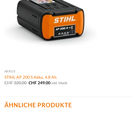
AKKUS
STIHL AP 200 S Akku, 4.8 Ah
Ursprünglicher
Aktueller
CHF
320.00
CHF
249.00
inkl. MwSt
Preis
Preis
war:
ist:
CHF 320.00
CHF 249.00.
ÄHNLICHE PRODUKTE