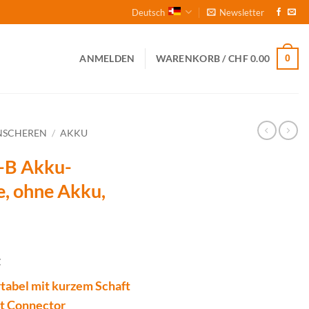
Deutsch
Newsletter
0
ANMELDEN
WARENKORB /
CHF
0.00
NSCHEREN
/
AKKU
-B Akku-
, ohne Akku,
t
tabel mit kurzem Schaft
rt Connector