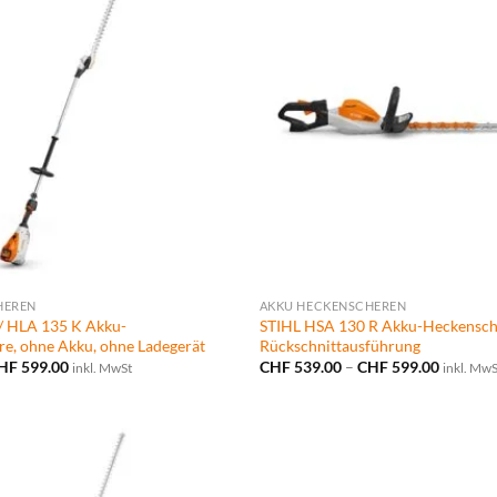
HEREN
AKKU HECKENSCHEREN
/ HLA 135 K Akku-
STIHL HSA 130 R Akku-Heckensch
e, ohne Akku, ohne Ladegerät
Rückschnittausführung
Preisspanne:
Preissp
HF
599.00
CHF
539.00
–
CHF
599.00
inkl. MwSt
inkl. MwS
CHF 579.00
CHF 539
bis
bis
CHF 599.00
CHF 599