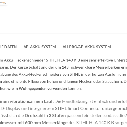
HE DATEN
AP-AKKU SYSTEM
ALLPRO/AP-AKKU SYSTEM
em Akku-Heckenschneider STIHL HLA 140 K B eine sehr effektive Unters
nsarm
. Der
kurze Schaft
und der
um 145° schwenkbare Messerbalken
erm
abung des Akku-Heckenschneiders von STIHL in der kurzen Ausführung 
en
eine effiziente Pflege von hohen und langen Hecken oder Sträuchern. D
ichen wie in Wohngegenden verwenden
können.
einen vibrationsarmen Lauf
. Die Handhabung ist einfach und erfo
D-Display und integriertem STIHL Smart Connector untergebrach
ässt sich die
Drehzahl in 3 Stufen
passend einstellen, sodass die 
salmesser mit 600 mm Messerlänge
des STIHL HLA 140 K B sorgen