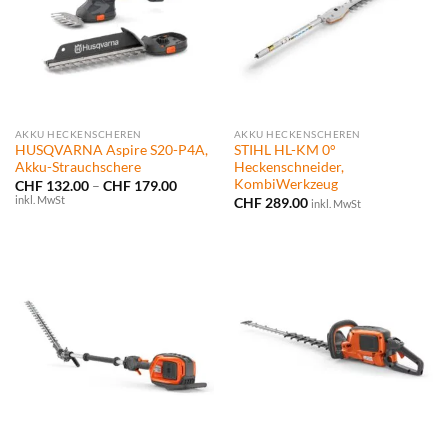
AKKU HECKENSCHEREN
AKKU HECKENSCHEREN
HUSQVARNA Aspire S20-P4A,
STIHL HL-KM 0°
Akku-Strauchschere
Heckenschneider,
KombiWerkzeug
Preisspanne:
CHF
132.00
–
CHF
179.00
CHF 132.00
inkl. MwSt
CHF
289.00
inkl. MwSt
bis
CHF 179.00