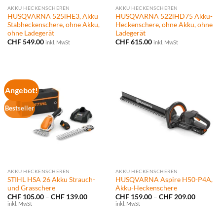
AKKU HECKENSCHEREN
AKKU HECKENSCHEREN
HUSQVARNA 525iHE3, Akku
HUSQVARNA 522iHD75 Akku-
Stabheckenschere, ohne Akku,
Heckenschere, ohne Akku, ohne
ohne Ladegerät
Ladegerät
CHF
549.00
CHF
615.00
inkl. MwSt
inkl. MwSt
Angebot!
Bestseller
AKKU HECKENSCHEREN
AKKU HECKENSCHEREN
STIHL HSA 26 Akku Strauch-
HUSQVARNA Aspire H50-P4A,
und Grasschere
Akku-Heckenschere
Preisspanne:
Preissp
CHF
105.00
–
CHF
139.00
CHF
159.00
–
CHF
209.00
CHF 105.00
CHF 159
inkl. MwSt
inkl. MwSt
bis
bis
CHF 139.00
CHF 209