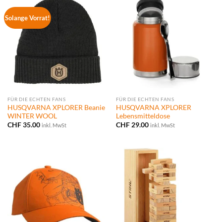
Solange Vorrat!
FÜR DIE ECHTEN FANS
FÜR DIE ECHTEN FANS
HUSQVARNA XPLORER Beanie
HUSQVARNA XPLORER
WINTER WOOL
Lebensmitteldose
CHF
35.00
CHF
29.00
inkl. MwSt
inkl. MwSt