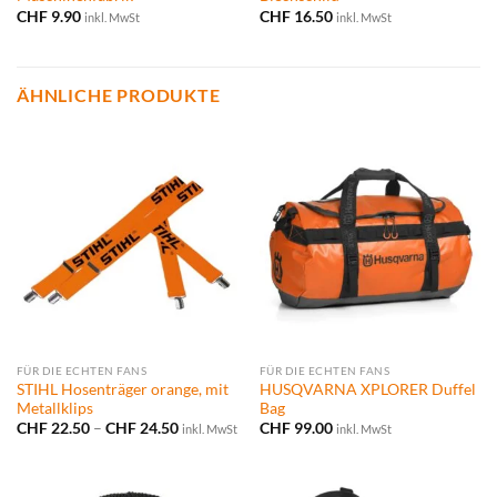
CHF
9.90
CHF
16.50
inkl. MwSt
inkl. MwSt
ÄHNLICHE PRODUKTE
FÜR DIE ECHTEN FANS
FÜR DIE ECHTEN FANS
STIHL Hosenträger orange, mit
HUSQVARNA XPLORER Duffel
Metallklips
Bag
Preisspanne:
CHF
22.50
–
CHF
24.50
CHF
99.00
inkl. MwSt
inkl. MwSt
CHF 22.50
bis
CHF 24.50