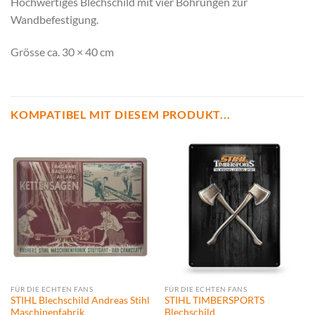
Hochwertiges Blechschild mit vier Bohrungen zur
Wandbefestigung.
Grösse ca. 30 × 40 cm
KOMPATIBEL MIT DIESEM PRODUKT...
FÜR DIE ECHTEN FANS
FÜR DIE ECHTEN FANS
STIHL Blechschild Andreas Stihl
STIHL TIMBERSPORTS
Maschinenfabrik
Blechschild