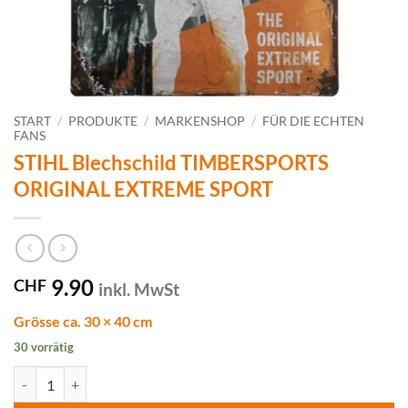
START
/
PRODUKTE
/
MARKENSHOP
/
FÜR DIE ECHTEN
FANS
STIHL Blechschild TIMBERSPORTS
ORIGINAL EXTREME SPORT
9.90
CHF
inkl. MwSt
Grösse ca. 30 × 40 cm
30 vorrätig
STIHL Blechschild TIMBERSPORTS ORIGINAL EXTREME SPORT Men