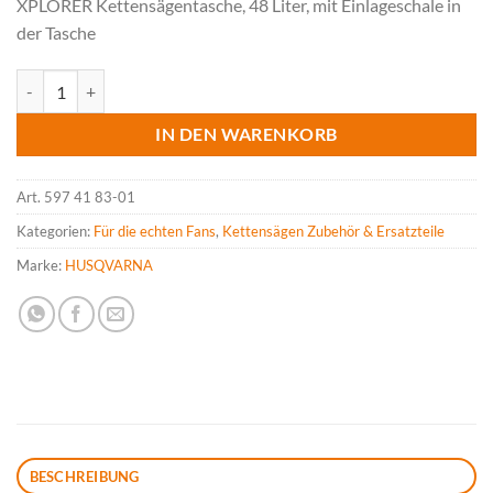
XPLORER Kettensägentasche, 48 Liter, mit Einlageschale in
der Tasche
HUSQVARNA XPLORER Kettensägentasche Menge
IN DEN WARENKORB
Art.
597 41 83-01
Kategorien:
Für die echten Fans
,
Kettensägen Zubehör & Ersatzteile
Marke:
HUSQVARNA
BESCHREIBUNG