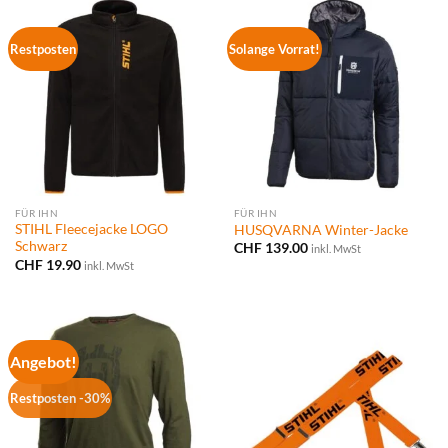
Restposten
Solange Vorrat!
FÜR IHN
FÜR IHN
STIHL Fleecejacke LOGO
HUSQVARNA Winter-Jacke
Schwarz
CHF
139.00
inkl. MwSt
CHF
19.90
inkl. MwSt
Angebot!
Restposten -30%