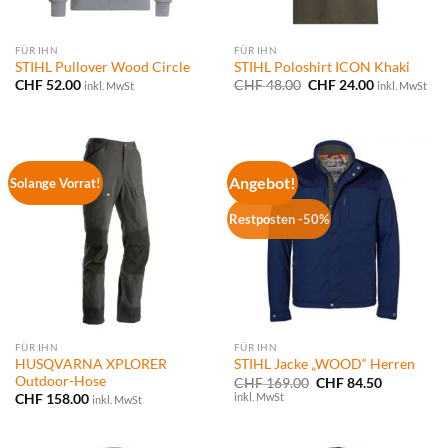
FÜR IHN
FÜR IHN
STIHL Pullover Wood Circle
STIHL Poloshirt ICON Khaki
Ursprünglicher
Aktueller
CHF
52.00
CHF
48.00
CHF
24.00
inkl. MwSt
inkl. MwSt
Preis
Preis
war:
ist:
CHF 48.00
CHF 24.00.
Angebot!
Solange Vorrat!
Restposten -50%
FÜR IHN
FÜR IHN
HUSQVARNA XPLORER
STIHL Jacke „WOOD“ Herren
Outdoor-Hose
Ursprünglicher
Aktueller
CHF
169.00
CHF
84.50
Preis
Preis
inkl. MwSt
CHF
158.00
inkl. MwSt
war:
ist:
CHF 169.00
CHF 84.50