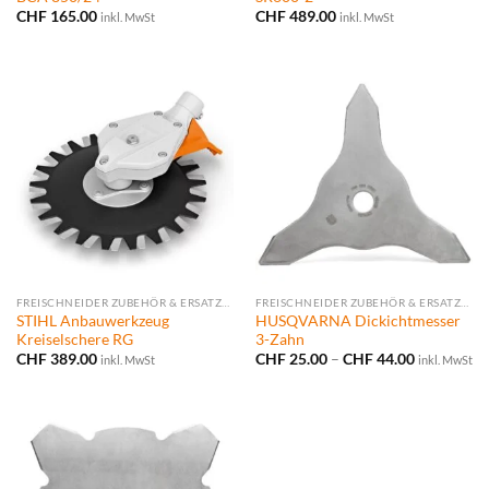
CHF
165.00
CHF
489.00
inkl. MwSt
inkl. MwSt
FREISCHNEIDER ZUBEHÖR & ERSATZTEILE
FREISCHNEIDER ZUBEHÖR & ERSATZTEILE
STIHL Anbauwerkzeug
HUSQVARNA Dickichtmesser
Kreiselschere RG
3-Zahn
Preisspann
CHF
389.00
CHF
25.00
–
CHF
44.00
inkl. MwSt
inkl. MwSt
CHF 25.00
bis
CHF 44.00