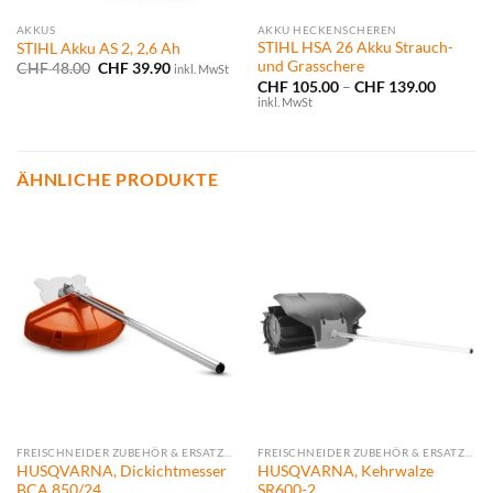
AKKUS
AKKU HECKENSCHEREN
STIHL HSA 26 Akku Strauch-
STIHL Akku AS 2, 2,6 Ah
und Grasschere
Ursprünglicher
Aktueller
CHF
48.00
CHF
39.90
inkl. MwSt
Preis
Preis
Preissp
CHF
105.00
–
CHF
139.00
war:
ist:
CHF 105
inkl. MwSt
CHF 48.00
CHF 39.90.
bis
CHF 139
ÄHNLICHE PRODUKTE
FREISCHNEIDER ZUBEHÖR & ERSATZTEILE
FREISCHNEIDER ZUBEHÖR & ERSATZTEILE
HUSQVARNA, Dickichtmesser
HUSQVARNA, Kehrwalze
BCA 850/24
SR600-2