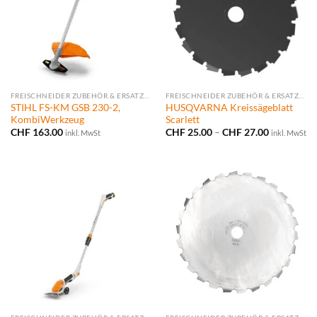
FREISCHNEIDER ZUBEHÖR & ERSATZTEILE
FREISCHNEIDER ZUBEHÖR & ERSATZTEILE
STIHL FS-KM GSB 230-2,
HUSQVARNA Kreissägeblatt
KombiWerkzeug
Scarlett
Preisspann
CHF
163.00
CHF
25.00
–
CHF
27.00
inkl. MwSt
inkl. MwSt
CHF 25.00
bis
CHF 27.00