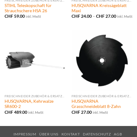
FREISCHNEIDER ZUBEHÖR & ERSATZTEILE
FREISCHNEIDER ZUBEHÖR & ERSATZTEILE
STIHL Teleskopschaft für
HUSQVARNA Kreissägeblatt
Strauchschere HSA 26
Maxi
Preisspann
CHF
59.00
CHF
24.00
–
CHF
27.00
inkl. MwSt
inkl. MwSt
CHF 24.00
bis
CHF 27.00
FREISCHNEIDER ZUBEHÖR & ERSATZTEILE
FREISCHNEIDER ZUBEHÖR & ERSATZTEILE
HUSQVARNA, Kehrwalze
HUSQVARNA
SR600-2
Grasschneideblatt 8-Zahn
CHF
489.00
CHF
27.00
inkl. MwSt
inkl. MwSt
IMPRESSUM
ÜBER UNS
KONTAKT
DATENSCHUTZ
AGB