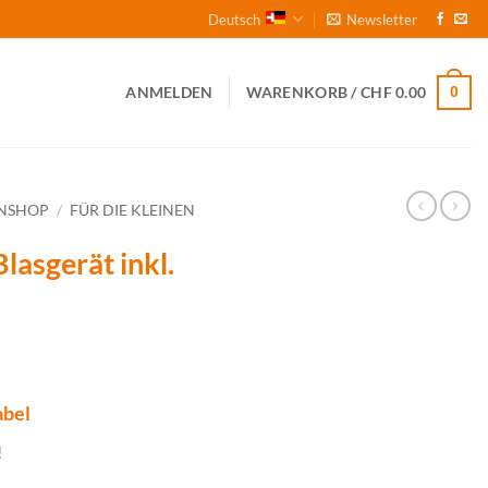
Deutsch
Newsletter
0
ANMELDEN
WARENKORB /
CHF
0.00
NSHOP
/
FÜR DIE KLEINEN
lasgerät inkl.
abel
!