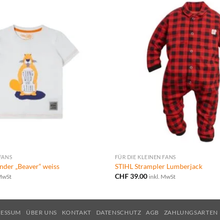
 FANS
FÜR DIE KLEINEN FANS
inder „Beaver“ weiss
STIHL Strampler Lumberjack
CHF
39.00
 MwSt
inkl. MwSt
RESSUM
ÜBER UNS
KONTAKT
DATENSCHUTZ
AGB
ZAHLUNGSARTEN