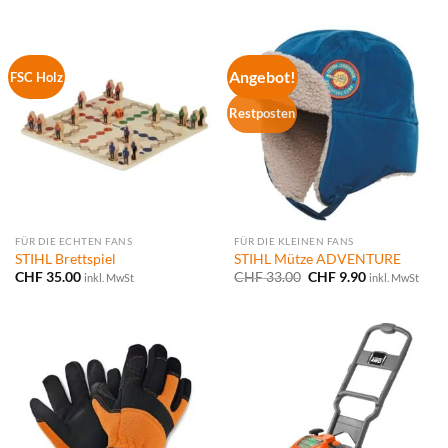
Angebot!
FSC Holz
Restposten
FÜR DIE ECHTEN FANS
FÜR DIE KLEINEN FANS
STIHL Brettspiel
STIHL Mütze ADVENTURE
Ursprünglicher
Aktueller
CHF
35.00
CHF
33.00
CHF
9.90
inkl. MwSt
inkl. MwSt
Preis
Preis
war:
ist:
CHF 33.00
CHF 9.90.