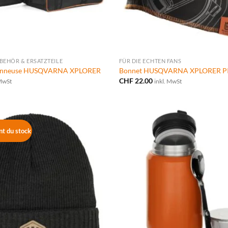
BEHÖR & ERSATZTEILE
FÜR DIE ECHTEN FANS
çonneuse HUSQVARNA XPLORER
Bonnet HUSQVARNA XPLORER P
CHF
22.00
 MwSt
inkl. MwSt
t du stock