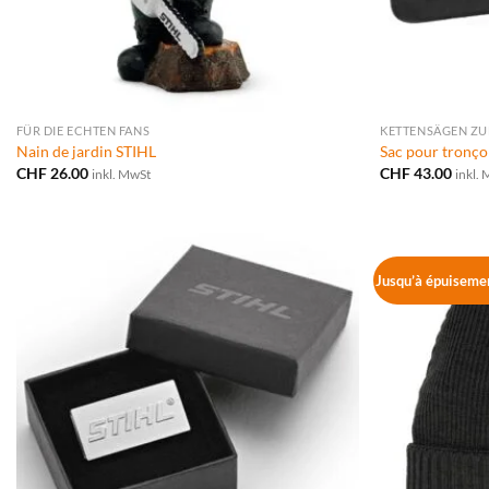
FÜR DIE ECHTEN FANS
KETTENSÄGEN ZU
Nain de jardin STIHL
Sac pour tron
CHF
26.00
CHF
43.00
inkl. MwSt
inkl.
Jusqu’à épuisemen