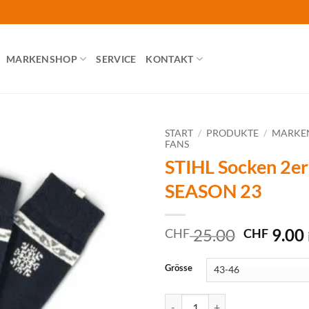
MARKENSHOP
SERVICE
KONTAKT
START
/
PRODUKTE
/
MARKE
FANS
STIHL Socken 2e
SEASON 23
Ursprüng
25.00
9.00
CHF
CHF
Preis
war:
Grösse
CHF 25.
STIHL Socken 2er Set WINTER 