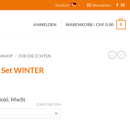
Deutsch
Newsletter
0
ANMELDEN
WARENKORB /
CHF
0.00
NSHOP
/
FÜR DIE ECHTEN
r Set WINTER
licher
Aktueller
inkl. MwSt
Preis
ZURÜCKSETZEN
ist:
00
CHF 9.00.
SEASON 23 Menge