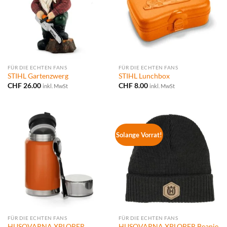
FÜR DIE ECHTEN FANS
FÜR DIE ECHTEN FANS
STIHL Gartenzwerg
STIHL Lunchbox
CHF
26.00
CHF
8.00
inkl. MwSt
inkl. MwSt
Solange Vorrat!
FÜR DIE ECHTEN FANS
FÜR DIE ECHTEN FANS
HUSQVARNA XPLORER
HUSQVARNA XPLORER Beanie