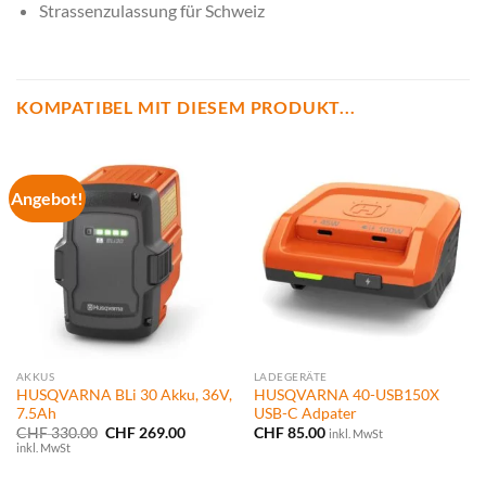
Strassenzulassung für Schweiz
KOMPATIBEL MIT DIESEM PRODUKT...
Angebot!
AKKUS
LADEGERÄTE
HUSQVARNA BLi 30 Akku, 36V,
HUSQVARNA 40-USB150X
7.5Ah
USB-C Adpater
Ursprünglicher
Aktueller
CHF
330.00
CHF
269.00
CHF
85.00
inkl. MwSt
Preis
Preis
inkl. MwSt
war:
ist:
CHF 330.00
CHF 269.00.