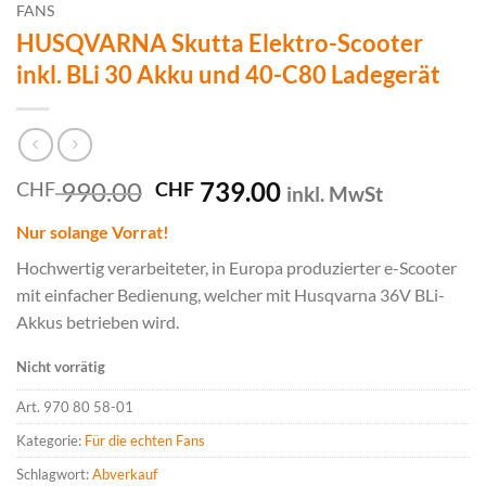
FANS
HUSQVARNA Skutta Elektro-Scooter
inkl. BLi 30 Akku und 40-C80 Ladegerät
Ursprünglicher
Aktueller
990.00
739.00
CHF
CHF
inkl. MwSt
Preis
Preis
Nur solange Vorrat!
war:
ist:
CHF 990.00
CHF 739.00.
Hochwertig verarbeiteter, in Europa produzierter e-Scooter
mit einfacher Bedienung, welcher mit Husqvarna 36V BLi-
Akkus betrieben wird.
Nicht vorrätig
Art.
970 80 58-01
Kategorie:
Für die echten Fans
Schlagwort:
Abverkauf