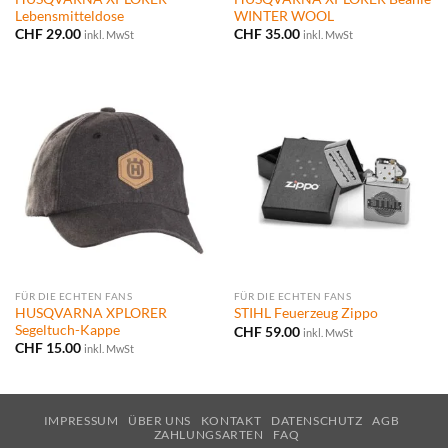
Lebensmitteldose
WINTER WOOL
CHF
29.00
CHF
35.00
inkl. MwSt
inkl. MwSt
FÜR DIE ECHTEN FANS
FÜR DIE ECHTEN FANS
HUSQVARNA XPLORER
STIHL Feuerzeug Zippo
Segeltuch-Kappe
CHF
59.00
inkl. MwSt
CHF
15.00
inkl. MwSt
IMPRESSUM
ÜBER UNS
KONTAKT
DATENSCHUTZ
AGB
ZAHLUNGSARTEN
FAQ