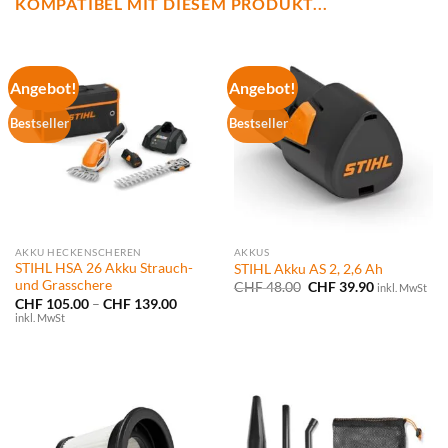
KOMPATIBEL MIT DIESEM PRODUKT...
Angebot!
Angebot!
Bestseller
Bestseller
AKKU HECKENSCHEREN
AKKUS
STIHL HSA 26 Akku Strauch-
STIHL Akku AS 2, 2,6 Ah
und Grasschere
Ursprünglicher
Aktueller
CHF
48.00
CHF
39.90
inkl. MwSt
Preis
Preis
Preisspanne:
CHF
105.00
–
CHF
139.00
war:
ist:
CHF 105.00
inkl. MwSt
CHF 48.00
CHF 39.90.
bis
CHF 139.00