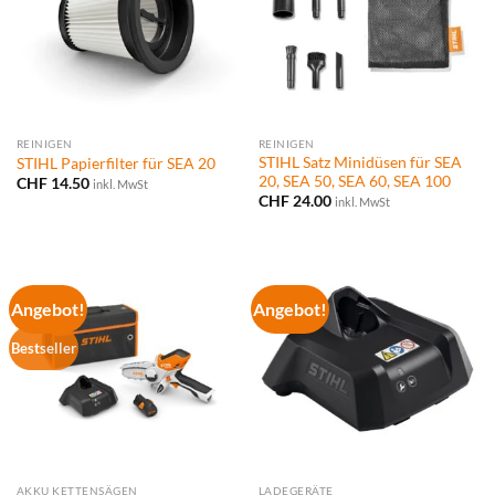
REINIGEN
REINIGEN
STIHL Satz Minidüsen für SEA
STIHL Papierfilter für SEA 20
20, SEA 50, SEA 60, SEA 100
CHF
14.50
inkl. MwSt
CHF
24.00
inkl. MwSt
Angebot!
Angebot!
Bestseller
AKKU KETTENSÄGEN
LADEGERÄTE