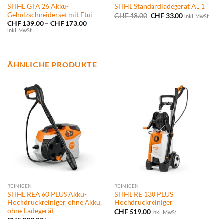
STIHL GTA 26 Akku-
STIHL Standardladegerät AL 1
Gehölzschneiderset mit Etui
Ursprünglicher
Aktueller
CHF
48.00
CHF
33.00
inkl. MwSt
Preis
Preis
Preisspanne:
CHF
139.00
–
CHF
173.00
war:
ist:
CHF 139.00
inkl. MwSt
CHF 48.00
CHF 33.00.
bis
CHF 173.00
ÄHNLICHE PRODUKTE
REINIGEN
REINIGEN
STIHL REA 60 PLUS Akku-
STIHL RE 130 PLUS
Hochdruckreiniger, ohne Akku,
Hochdruckreiniger
ohne Ladegerät
CHF
519.00
inkl. MwSt