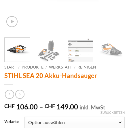
START
/
PRODUKTE
/
WERKSTATT
/
REINIGEN
STIHL SEA 20 Akku-Handsauger
Preisspanne:
106.00
–
149.00
CHF
CHF
inkl. MwSt
CHF 106.00
ZURÜCKSETZEN
bis
Variante
CHF 149.00