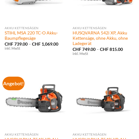
AKKU KETTENSÄGEN
AKKU KETTENSÄGEN
STIHL MSA 220 TC-O Akku-
HUSQVARNA 542i XP, Akku
Baumpflegesäge
Kettensäge, ohne Akku, ohne
Ladegerät
Preisspanne:
CHF
739.00
–
CHF
1,069.00
CHF 739.00
inkl. MwSt
Preissp
CHF
749.00
–
CHF
815.00
bis
CHF 749
inkl. MwSt
CHF 1,069.00
bis
CHF 815
Angebot!
AKKU KETTENSÄGEN
AKKU KETTENSÄGEN