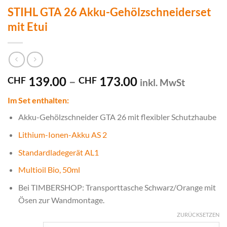
STIHL GTA 26 Akku-Gehölzschneiderset
mit Etui
Preisspanne:
139.00
–
173.00
CHF
CHF
inkl. MwSt
CHF 139.00
Im Set enthalten:
bis
CHF 173.00
Akku-Gehölzschneider GTA 26 mit flexibler Schutzhaube
Lithium-Ionen-Akku AS 2
Standardladegerät AL1
Multioil Bio, 50ml
Bei TIMBERSHOP: Transporttasche Schwarz/Orange mit
Ösen zur Wandmontage.
ZURÜCKSETZEN