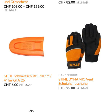
und Grasschere
CHF
82.00
inkl. MwSt
Preisspanne:
CHF
105.00
–
CHF
139.00
CHF 105.00
inkl. MwSt
bis
CHF 139.00
HANDSCHUHE
STIHL Schwertschutz – 10 cm /
STIHL DYNAMIC Vent
4″ für GTA 26
Schutzhandschuhe
CHF
6.00
inkl. MwSt
CHF
25.00
inkl. MwSt