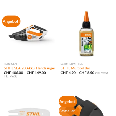
Angebot!
REINIGEN
SCHMIERMITTEL
STIHL SEA 20 Akku-Handsauger
STIHL Multioil Bio
Preisspanne:
Preisspanne:
CHF
106.00
–
CHF
149.00
CHF
4.90
–
CHF
8.50
inkl. MwSt
CHF 106.00
CHF 4.90
inkl. MwSt
bis
bis
CHF 149.00
CHF 8.50
Angebot!
Bestseller