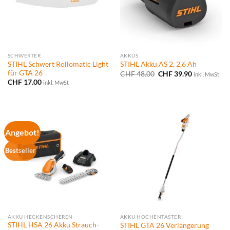
SCHWERTER
AKKUS
STIHL Schwert Rollomatic Light
STIHL Akku AS 2, 2,6 Ah
für GTA 26
Ursprünglicher
Aktueller
CHF
48.00
CHF
39.90
inkl. MwSt
Preis
Preis
CHF
17.00
inkl. MwSt
war:
ist:
CHF 48.00
CHF 39.90.
Angebot!
Bestseller
AKKU HECKENSCHEREN
AKKU HOCHENTASTER
STIHL HSA 26 Akku Strauch-
STIHL GTA 26 Verlängerung