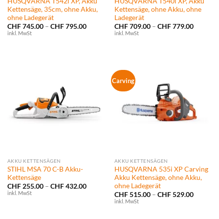
HUSQVARNA T542i XP, Akku
HUSQVARNA T540i XP, Akku
Kettensäge, 35cm, ohne Akku,
Kettensäge, ohne Akku, ohne
ohne Ladegerät
Ladegerät
Preisspanne:
Preissp
CHF
745.00
–
CHF
795.00
CHF
709.00
–
CHF
779.00
CHF 745.00
CHF 709
inkl. MwSt
inkl. MwSt
bis
bis
CHF 795.00
CHF 779
Carving
AKKU KETTENSÄGEN
AKKU KETTENSÄGEN
STIHL MSA 70 C-B Akku-
HUSQVARNA 535i XP Carving
Kettensäge
Akku Kettensäge, ohne Akku,
ohne Ladegerät
Preisspanne:
CHF
255.00
–
CHF
432.00
CHF 255.00
inkl. MwSt
Preissp
CHF
515.00
–
CHF
529.00
bis
CHF 515
inkl. MwSt
CHF 432.00
bis
CHF 529