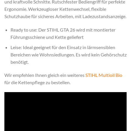
und kraftvolle Schnitte. Rutschfester Bediengriff für perfekte
Ergonomie. Werkzeugloser Kettenwechsel, flexible
Schutzhaube für sicheres Arbeiten, mit Ladezustandsanzeige.
Ready to use: Der STIHL GTA 26 wird mit montierter
Führungsschiene und Kette geliefert
Leise: Ideal geeignet für den Einsatz in lärmsensiblen
Bereichen wie Wohnsiedlungen. Es wird kein Gehörschutz
benötigt.
Wir empfehlen Ihnen gleich ein weiteres
STIHL Multioil Bio
für die Kettenpflege zu bestellen.