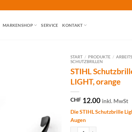
MARKENSHOP
SERVICE
KONTAKT
START
/
PRODUKTE
/
ARBEIT
SCHUTZBRILLEN
STIHL Schutzbri
LIGHT, orange
12.00
CHF
inkl. MwSt
Die STIHL Schutzbrille Ligh
Augen
STIHL Schutzbrille FUNCTION LI