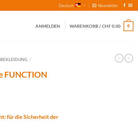
Deutsch
Newsletter
0
ANMELDEN
WARENKORB /
CHF
0.00
SBEKLEIDUNG
/
lle FUNCTION
t: für die Sicherheit der
GHT, orange Menge