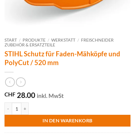
START
/
PRODUKTE
/
WERKSTATT
/
FREISCHNEIDER
ZUBEHÖR & ERSATZTEILE
STIHL Schutz für Faden-Mähköpfe und
PolyCut / 520 mm
28.00
CHF
inkl. MwSt
STIHL Schutz für Faden-Mähköpfe und PolyCut / 520 mm Menge
IN DEN WARENKORB