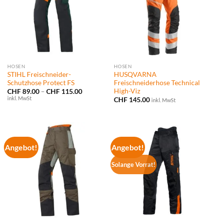
HOSEN
HOSEN
STIHL Freischneider-
HUSQVARNA
Schutzhose Protect FS
Freischneiderhose Technical
High-Viz
Preisspanne:
CHF
89.00
–
CHF
115.00
CHF 89.00
inkl. MwSt
CHF
145.00
inkl. MwSt
bis
CHF 115.00
Angebot!
Angebot!
Solange Vorrat!