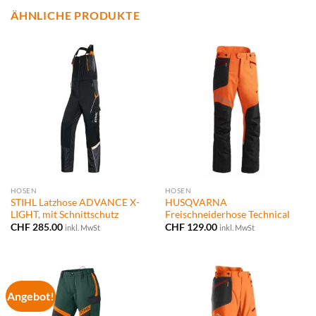
ÄHNLICHE PRODUKTE
HOSEN
HOSEN
STIHL Latzhose ADVANCE X-
HUSQVARNA
LIGHT, mit Schnittschutz
Freischneiderhose Technical
CHF
285.00
CHF
129.00
inkl. MwSt
inkl. MwSt
Angebot!