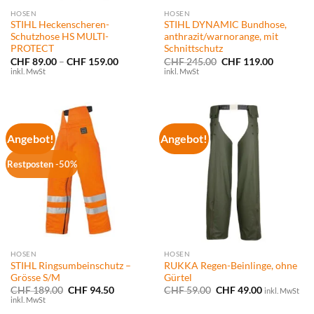
HOSEN
HOSEN
STIHL Heckenscheren-
STIHL DYNAMIC Bundhose,
Schutzhose HS MULTI-
anthrazit/warnorange, mit
PROTECT
Schnittschutz
Preisspanne:
Ursprünglicher
Aktueller
CHF
89.00
–
CHF
159.00
CHF
245.00
CHF
119.00
CHF 89.00
Preis
Preis
inkl. MwSt
inkl. MwSt
bis
war:
ist:
CHF 159.00
CHF 245.00
CHF 119.
Angebot!
Angebot!
Restposten -50%
HOSEN
HOSEN
STIHL Ringsumbeinschutz –
RUKKA Regen-Beinlinge, ohne
Grösse S/M
Gürtel
Ursprünglicher
Aktueller
Ursprünglicher
Aktueller
CHF
189.00
CHF
94.50
CHF
59.00
CHF
49.00
inkl. MwSt
Preis
Preis
Preis
Preis
inkl. MwSt
war:
ist:
war:
ist: