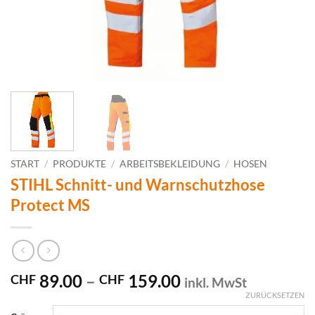
START
/
PRODUKTE
/
ARBEITSBEKLEIDUNG
/
HOSEN
STIHL Schnitt- und Warnschutzhose
Protect MS
Preisspanne:
89.00
–
159.00
CHF
CHF
inkl. MwSt
CHF 89.00
ZURÜCKSETZEN
bis