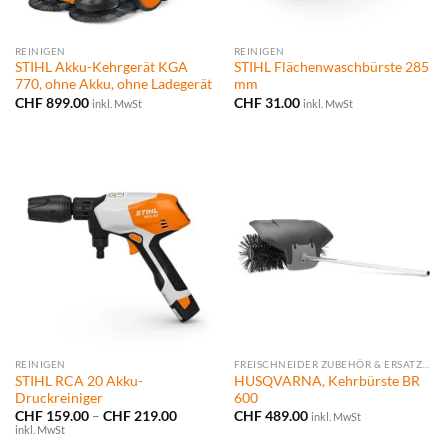
REINIGEN
REINIGEN
STIHL Akku-Kehrgerät KGA
STIHL Flächenwaschbürste 285
770, ohne Akku, ohne Ladegerät
mm
CHF
899.00
CHF
31.00
inkl. MwSt
inkl. MwSt
REINIGEN
FREISCHNEIDER ZUBEHÖR & ERSATZTEILE
STIHL RCA 20 Akku-
HUSQVARNA, Kehrbürste BR
Druckreiniger
600
Preisspanne:
CHF
159.00
–
CHF
219.00
CHF
489.00
inkl. MwSt
CHF 159.00
inkl. MwSt
bis