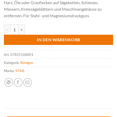
Harz, Öle oder Grasflecken auf Sägeketten, Schienen,
Messern, Kreissägeblättern und Maschinengehäuse zu
entfernen. Für Stahl- und Magnesiumdruckguss
STIHL Varioclean Luftfilterspray 5oo ml Menge
IN DEN WARENKORB
Art.
07825168001
Kategorie:
Reinigen
Marke:
STIHL