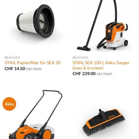
REINIGEN
REINIGEN
STIHL SEA 100 L Akku-Sauger
STIHL Papierfilter für SEA 20
(nass & trocken)
CHF
14.50
inkl. MwSt
CHF
239.00
inkl. MwSt
Akku