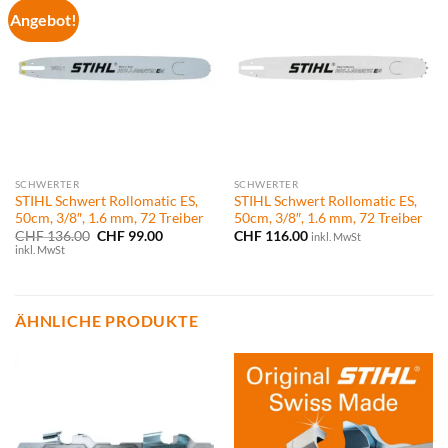
Angebot!
SCHWERTER
SCHWERTER
STIHL Schwert Rollomatic ES,
STIHL Schwert Rollomatic ES,
50cm, 3/8″, 1.6 mm, 72 Treiber
50cm, 3/8″, 1.6 mm, 72 Treiber
Ursprünglicher
Aktueller
CHF
136.00
CHF
99.00
CHF
116.00
inkl. MwSt
Preis
Preis
inkl. MwSt
war:
ist:
CHF 136.00
CHF 99.00.
ÄHNLICHE PRODUKTE