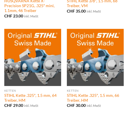
HUSQVARNA Kette X-
STIHL Kette 3/8″, 1.5 mm, 68
Precision SP21G, .325″ mini,
Treiber, VM
1.1mm, 46 Treiber
CHF
35.00
inkl. MwSt
CHF
23.00
inkl. MwSt
KETTEN
KETTEN
STIHL Kette .325″, 1.5 mm, 64
STIHL Kette .325″, 1.5 mm, 66
Treiber, HM
Treiber, HM
CHF
29.00
CHF
30.00
inkl. MwSt
inkl. MwSt