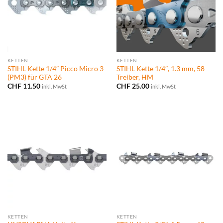
KETTEN
KETTEN
STIHL Kette 1/4″ Picco Micro 3
STIHL Kette 1/4″, 1.3 mm, 58
(PM3) für GTA 26
Treiber, HM
CHF
11.50
CHF
25.00
inkl. MwSt
inkl. MwSt
KETTEN
KETTEN