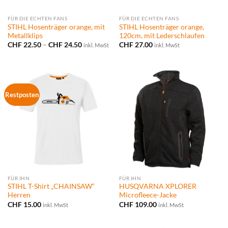
FÜR DIE ECHTEN FANS
FÜR DIE ECHTEN FANS
STIHL Hosenträger orange, mit
STIHL Hosenträger orange,
Metallklips
120cm, mit Lederschlaufen
Preisspanne:
CHF
22.50
–
CHF
24.50
CHF
27.00
inkl. MwSt
inkl. MwSt
CHF 22.50
bis
CHF 24.50
Restposten
FÜR IHN
FÜR IHN
STIHL T-Shirt „CHAINSAW“
HUSQVARNA XPLORER
Herren
Microfleece-Jacke
CHF
15.00
CHF
109.00
inkl. MwSt
inkl. MwSt