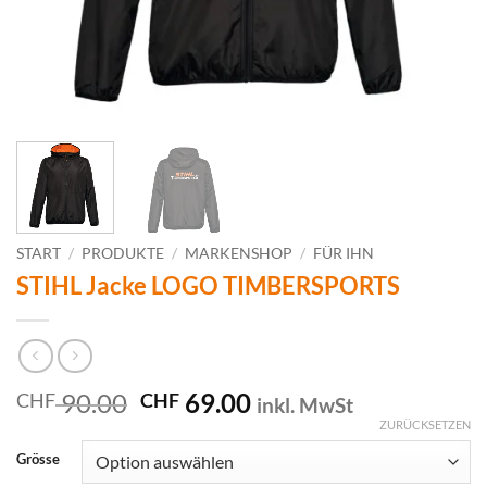
START
/
PRODUKTE
/
MARKENSHOP
/
FÜR IHN
STIHL Jacke LOGO TIMBERSPORTS
Ursprünglicher
Aktueller
90.00
69.00
CHF
CHF
inkl. MwSt
Preis
Preis
ZURÜCKSETZEN
war:
ist:
Grösse
CHF 90.00
CHF 69.00.