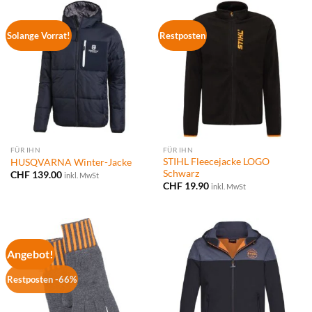
Solange Vorrat!
Restposten
FÜR IHN
FÜR IHN
STIHL Fleecejacke LOGO
HUSQVARNA Winter-Jacke
Schwarz
CHF
139.00
inkl. MwSt
CHF
19.90
inkl. MwSt
Angebot!
Restposten -66%