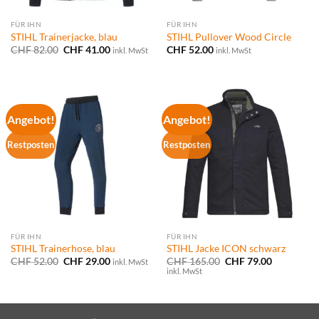
FÜR IHN
FÜR IHN
STIHL Trainerjacke, blau
STIHL Pullover Wood Circle
Ursprünglicher
Aktueller
CHF
82.00
CHF
41.00
CHF
52.00
inkl. MwSt
inkl. MwSt
Preis
Preis
war:
ist:
CHF 82.00
CHF 41.00.
Angebot!
Angebot!
Restposten
Restposten
FÜR IHN
FÜR IHN
STIHL Trainerhose, blau
STIHL Jacke ICON schwarz
Ursprünglicher
Aktueller
Ursprünglicher
Aktueller
CHF
52.00
CHF
29.00
CHF
165.00
CHF
79.00
inkl. MwSt
Preis
Preis
Preis
Preis
inkl. MwSt
war:
ist:
war:
ist:
CHF 52.00
CHF 29.00.
CHF 165.00
CHF 79.00