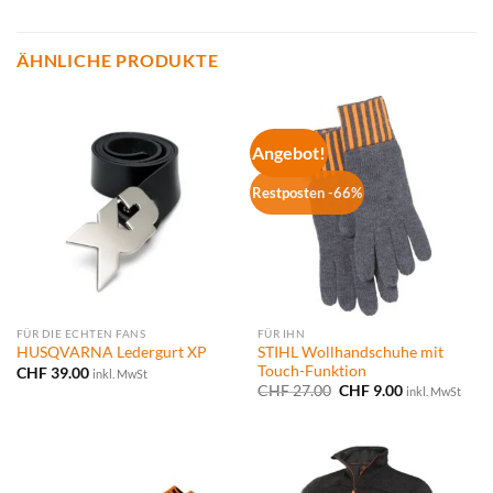
ÄHNLICHE PRODUKTE
Angebot!
Restposten -66%
FÜR DIE ECHTEN FANS
FÜR IHN
STIHL Wollhandschuhe mit
HUSQVARNA Ledergurt XP
Touch-Funktion
CHF
39.00
inkl. MwSt
Ursprünglicher
Aktueller
CHF
27.00
CHF
9.00
inkl. MwSt
Preis
Preis
war:
ist:
CHF 27.00
CHF 9.00.