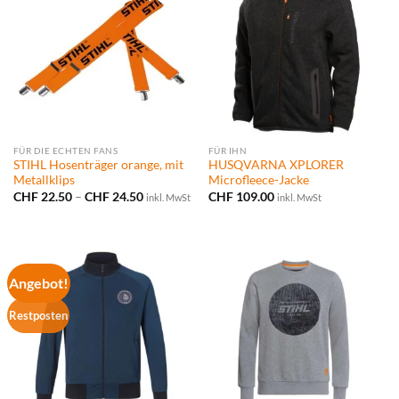
FÜR DIE ECHTEN FANS
FÜR IHN
STIHL Hosenträger orange, mit
HUSQVARNA XPLORER
Metallklips
Microfleece-Jacke
Preisspanne:
CHF
22.50
–
CHF
24.50
CHF
109.00
inkl. MwSt
inkl. MwSt
CHF 22.50
bis
CHF 24.50
Angebot!
Restposten