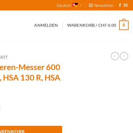
Deutsch
Newsletter
0
ANMELDEN
WARENKORB /
CHF
0.00
ATT
eren-Messer 600
, HSA 130 R, HSA
t
 mm R für HS 82 R, HSA 130 R, HSA 140 R Menge
ARENKORB