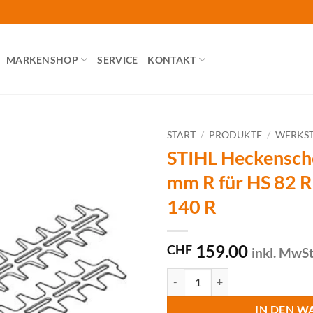
MARKENSHOP
SERVICE
KONTAKT
START
/
PRODUKTE
/
WERKST
STIHL Heckensch
mm R für HS 82 R
140 R
159.00
CHF
inkl. MwS
STIHL Heckenscheren-Messer 600
IN DEN W