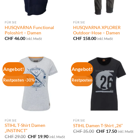
FÜR SIE
FÜR SIE
HUSQVARNA Functional
HUSQVARNA XPLORER
Poloshirt – Damen
Outdoor-Hose – Damen
CHF
46.00
CHF
158.00
inkl. MwSt
inkl. MwSt
Angebot!
Angebot!
Restposten -30%
Restposten
FÜR SIE
FÜR SIE
STIHL T-Shirt Damen
STIHL Damen T-Shirt „26“
„INSTINCT“
Ursprünglicher
Aktueller
CHF
35.00
CHF
17.50
inkl. MwSt
Preis
Preis
Ursprünglicher
Aktueller
CHF
29.00
CHF
19.90
inkl. MwSt
war:
ist: