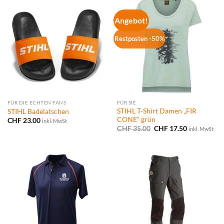
Angebot!
Restposten -50%
FÜR DIE ECHTEN FANS
FÜR SIE
STIHL T-Shirt Damen „FIR
STIHL Badelatschen
CONE“ grün
CHF
23.00
inkl. MwSt
Ursprünglicher
Aktueller
CHF
35.00
CHF
17.50
inkl. MwSt
Preis
Preis
war:
ist:
CHF 35.00
CHF 17.50.