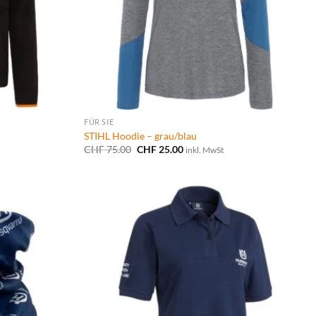
FÜR SIE
STIHL Hoodie – grau/blau
Ursprünglicher
Aktueller
CHF
75.00
CHF
25.00
inkl. MwSt
Preis
Preis
war:
ist:
CHF 75.00
CHF 25.00.