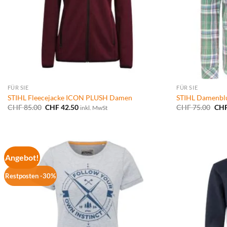
FÜR SIE
FÜR SIE
STIHL Fleecejacke ICON PLUSH Damen
STIHL Damenbl
Ursprünglicher
Aktueller
Urs
CHF
85.00
CHF
42.50
CHF
75.00
CH
inkl. MwSt
Preis
Preis
Prei
war:
ist:
war
CHF 85.00
CHF 42.50.
CHF
Angebot!
Restposten -30%