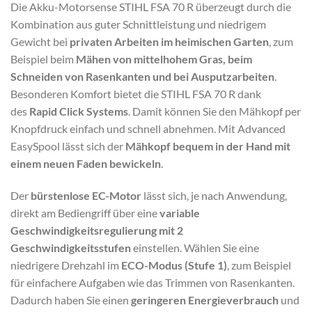
Die Akku-Motorsense STIHL FSA 70 R überzeugt durch die
Kombination aus guter Schnittleistung und niedrigem
Gewicht bei
privaten Arbeiten im heimischen Garten
, zum
Beispiel beim
Mähen von mittelhohem Gras, beim
Schneiden von Rasenkanten und bei Ausputzarbeiten
.
Besonderen Komfort bietet die STIHL FSA 70 R dank
des
Rapid Click Systems
. Damit können Sie den Mähkopf per
Knopfdruck einfach und schnell abnehmen. Mit Advanced
EasySpool lässt sich der
Mähkopf bequem in der Hand mit
einem neuen Faden bewickeln
.
Der
bürstenlose EC-Motor
lässt sich, je nach Anwendung,
direkt am Bediengriff über eine
variable
Geschwindigkeitsregulierung mit 2
Geschwindigkeitsstufen
einstellen. Wählen Sie eine
niedrigere Drehzahl im
ECO-Modus (Stufe 1)
, zum Beispiel
für einfachere Aufgaben wie das Trimmen von Rasenkanten.
Dadurch haben Sie einen
geringeren Energieverbrauch
und