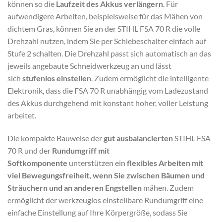
können so die
Laufzeit des Akkus verlängern
. Für
aufwendigere Arbeiten, beispielsweise für das Mähen von
dichtem Gras, können Sie an der STIHL FSA 70 R die volle
Drehzahl nutzen, indem Sie per Schiebeschalter einfach auf
Stufe 2 schalten. Die Drehzahl passt sich automatisch an das
jeweils angebaute Schneidwerkzeug an und lässt
sich
stufenlos einstellen
. Zudem ermöglicht die intelligente
Elektronik, dass die FSA 70 R unabhängig vom Ladezustand
des Akkus durchgehend mit konstant hoher, voller Leistung
arbeitet.
Die kompakte Bauweise der
gut ausbalancierten
STIHL FSA
70 R und der
Rundumgriff mit
Softkomponente
unterstützen ein
flexibles Arbeiten mit
viel Bewegungsfreiheit, wenn Sie zwischen Bäumen und
Sträuchern und an anderen Engstellen
mähen. Zudem
ermöglicht der werkzeuglos einstellbare Rundumgriff eine
einfache Einstellung auf Ihre Körpergröße, sodass Sie