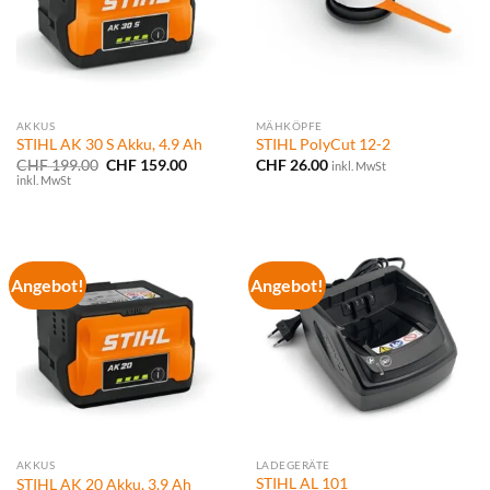
AKKUS
MÄHKÖPFE
STIHL AK 30 S Akku, 4.9 Ah
STIHL PolyCut 12-2
Ursprünglicher
Aktueller
CHF
199.00
CHF
159.00
CHF
26.00
inkl. MwSt
Preis
Preis
inkl. MwSt
war:
ist:
CHF 199.00
CHF 159.00.
Angebot!
Angebot!
AKKUS
LADEGERÄTE
STIHL AL 101
STIHL AK 20 Akku, 3.9 Ah