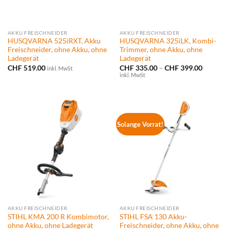
AKKU FREISCHNEIDER
AKKU FREISCHNEIDER
HUSQVARNA 525iRXT, Akku
HUSQVARNA 325iLK, Kombi-
Freischneider, ohne Akku, ohne
Trimmer, ohne Akku, ohne
Ladegerät
Ladegerät
Preissp
CHF
519.00
CHF
335.00
–
CHF
399.00
inkl. MwSt
CHF 335
inkl. MwSt
bis
CHF 399
Solange Vorrat!
AKKU FREISCHNEIDER
AKKU FREISCHNEIDER
STIHL KMA 200 R Kombimotor,
STIHL FSA 130 Akku-
ohne Akku, ohne Ladegerät
Freischneider, ohne Akku, ohne