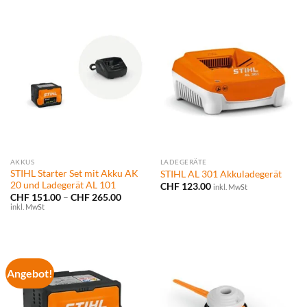
AKKUS
LADEGERÄTE
STIHL Starter Set mit Akku AK
STIHL AL 301 Akkuladegerät
20 und Ladegerät AL 101
CHF
123.00
inkl. MwSt
Preisspanne:
CHF
151.00
–
CHF
265.00
CHF 151.00
inkl. MwSt
bis
CHF 265.00
Angebot!