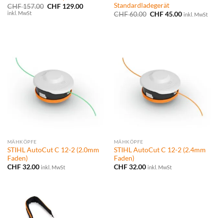
Standardladegerät
Ursprünglicher
Aktueller
CHF
157.00
CHF
129.00
Preis
Preis
inkl. MwSt
Ursprünglicher
Aktueller
CHF
60.00
CHF
45.00
inkl. MwSt
war:
ist:
Preis
Preis
CHF 157.00
CHF 129.00.
war:
ist:
CHF 60.00
CHF 45.00.
MÄHKÖPFE
MÄHKÖPFE
STIHL AutoCut C 12-2 (2.0mm
STIHL AutoCut C 12-2 (2.4mm
Faden)
Faden)
CHF
32.00
CHF
32.00
inkl. MwSt
inkl. MwSt