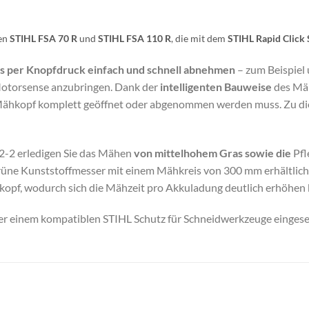
sen
STIHL FSA 70 R
und
STIHL FSA 110 R
, die mit dem
STIHL Rapid Click
 per Knopfdruck einfach und schnell abnehmen
– zum Beispiel
Motorsense anzubringen. Dank der
intelligenten Bauweise
des Mäh
 Mähkopf komplett geöffnet oder abgenommen werden muss. Zu di
2-2 erledigen Sie das Mähen
von mittelhohem Gras sowie die
Pfl
üne Kunststoffmesser mit einem Mähkreis von 300 mm erhältlich. E
pf, wodurch sich die Mähzeit pro Akkuladung deutlich erhöhen 
r einem kompatiblen STIHL Schutz für Schneidwerkzeuge eingese