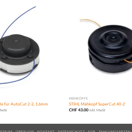
MÄHKÖPFE
le für AutoCut 2-2, 1,6mm
STIHL Mähkopf SuperCut 40-2
CHF
43.00
 MwSt
inkl. MwSt
RESSUM
ÜBER UNS
KONTAKT
DATENSCHUTZ
AGB
ZAHLUNGSARTEN