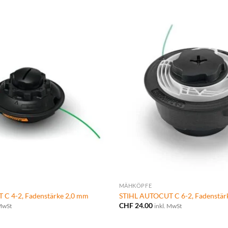
MÄHKÖPFE
C 4-2, Fadenstärke 2,0 mm
STIHL AUTOCUT C 6-2, Fadenstär
CHF
24.00
 MwSt
inkl. MwSt