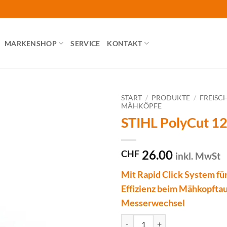
MARKENSHOP
SERVICE
KONTAKT
START
/
PRODUKTE
/
FREISC
MÄHKÖPFE
STIHL PolyCut 1
26.00
CHF
inkl. MwSt
Mit Rapid Click System f
Effizienz beim Mähkopfta
Messerwechsel
STIHL PolyCut 12-2 Menge