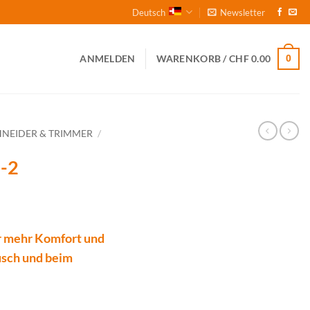
Deutsch
Newsletter
0
ANMELDEN
WARENKORB /
CHF
0.00
HNEIDER & TRIMMER
/
2-2
ür mehr Komfort und
usch und beim