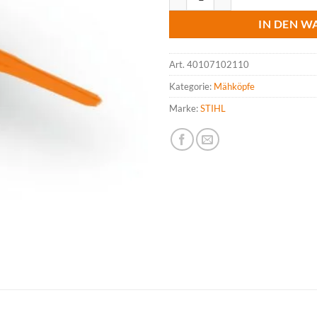
IN DEN W
Art.
40107102110
Kategorie:
Mähköpfe
Marke:
STIHL