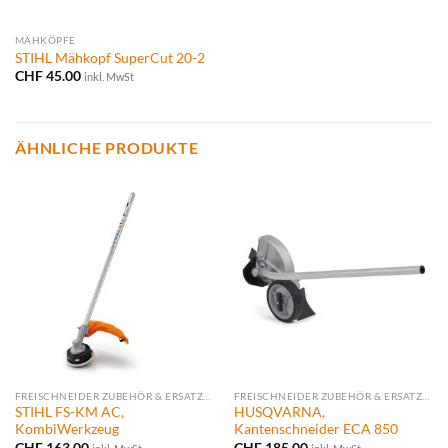
MÄHKÖPFE
STIHL Mähkopf SuperCut 20-2
CHF
45.00
inkl. MwSt
ÄHNLICHE PRODUKTE
FREISCHNEIDER ZUBEHÖR & ERSATZTEILE
FREISCHNEIDER ZUBEHÖR & ERSATZTEILE
STIHL FS-KM AC,
HUSQVARNA,
KombiWerkzeug
Kantenschneider ECA 850
CHF
163.00
CHF
185.00