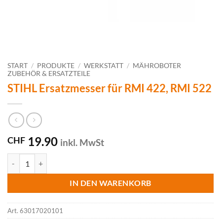
START
/
PRODUKTE
/
WERKSTATT
/
MÄHROBOTER
ZUBEHÖR & ERSATZTEILE
STIHL Ersatzmesser für RMI 422, RMI 522
19.90
CHF
inkl. MwSt
STIHL Ersatzmesser für RMI 422, RMI 522 Menge
IN DEN WARENKORB
Art.
63017020101