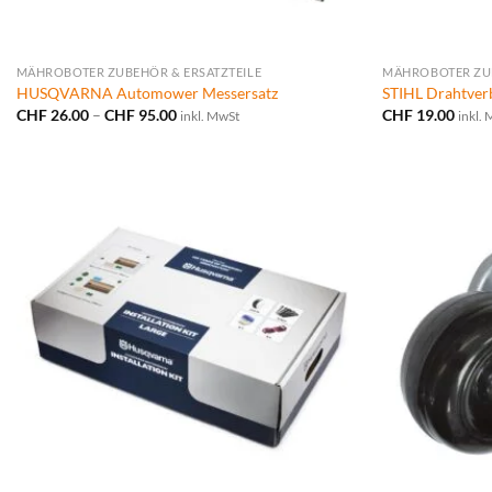
MÄHROBOTER ZUBEHÖR & ERSATZTEILE
MÄHROBOTER ZUB
HUSQVARNA Automower Messersatz
STIHL Drahtverb
Preisspanne:
CHF
26.00
–
CHF
95.00
CHF
19.00
inkl. MwSt
inkl.
CHF 26.00
bis
CHF 95.00