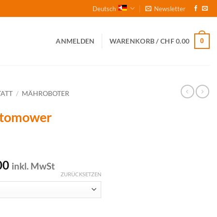
Deutsch
Newsletter
0
ANMELDEN
WARENKORB /
CHF
0.00
ATT
/
MÄHROBOTER
tomower
Preisspanne:
00
inkl. MwSt
CHF 18.00
ZURÜCKSETZEN
bis
CHF 42.00
ten-Kit Menge