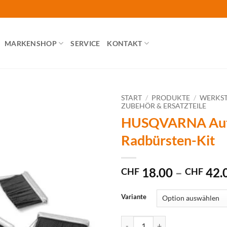
MARKENSHOP
SERVICE
KONTAKT
START
/
PRODUKTE
/
WERKST
ZUBEHÖR & ERSATZTEILE
HUSQVARNA Au
Radbürsten-Kit
18.00
–
42.
CHF
CHF
Variante
HUSQVARNA Automower Radbürs