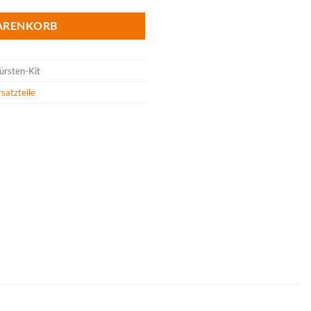
ARENKORB
rsten-Kit
satzteile