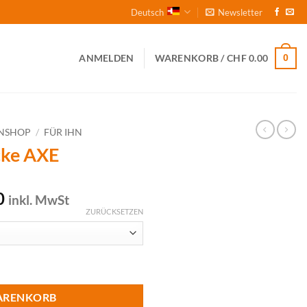
Deutsch
Newsletter
0
ANMELDEN
WARENKORB /
CHF
0.00
NSHOP
/
FÜR IHN
cke AXE
licher
Aktueller
0
inkl. MwSt
Preis
ZURÜCKSETZEN
ist:
00
CHF 40.00.
ARENKORB