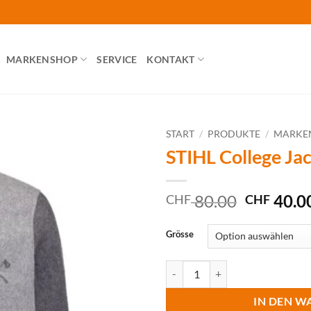
MARKENSHOP
SERVICE
KONTAKT
START
/
PRODUKTE
/
MARKE
STIHL College Ja
Ursprüng
80.00
40.0
CHF
CHF
Preis
war:
Grösse
CHF 80.
STIHL College Jacke AXE Menge
IN DEN W