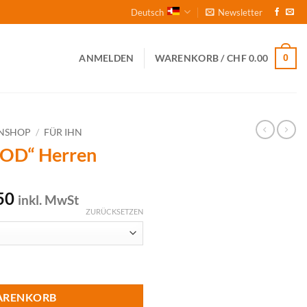
Deutsch
Newsletter
0
ANMELDEN
WARENKORB /
CHF
0.00
NSHOP
/
FÜR IHN
OOD“ Herren
glicher
Aktueller
50
inkl. MwSt
Preis
ZURÜCKSETZEN
ist:
9.00
CHF 84.50.
nge
ARENKORB