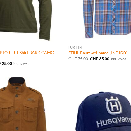
FÜR IHN
LORER T-Shirt BARK CAMO
STIHL Baumwollhemd „INDIGO“
Ursprünglicher
Aktueller
CHF
75.00
CHF
35.00
inkl. MwSt
Preis
Preis
prünglicher
Aktueller
F
25.00
inkl. MwSt
war:
ist:
s
Preis
CHF 75.00
CHF 35.00.
:
ist:
 36.00
CHF 25.00.