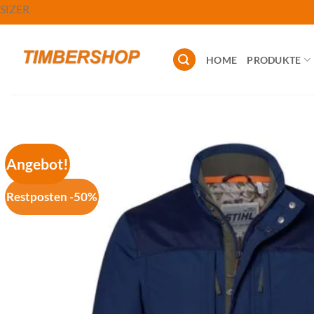
Zum
SIZER
Inhalt
springen
HOME
PRODUKTE
Angebot!
Restposten -50%