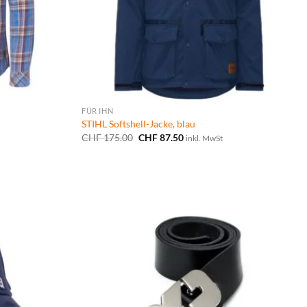
FÜR IHN
STIHL Softshell-Jacke, blau
Ursprünglicher
Aktueller
CHF
175.00
CHF
87.50
inkl. MwSt
Preis
Preis
war:
ist:
CHF 175.00
CHF 87.50.