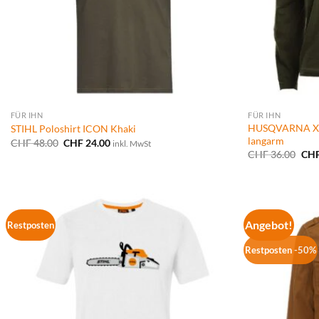
FÜR IHN
FÜR IHN
HUSQVARNA XP
STIHL Poloshirt ICON Khaki
langarm
Ursprünglicher
Aktueller
CHF
48.00
CHF
24.00
inkl. MwSt
Preis
Preis
Urs
CHF
36.00
CH
war:
ist:
Prei
CHF 48.00
CHF 24.00.
war
CHF
Angebot!
Restposten
Restposten -50%