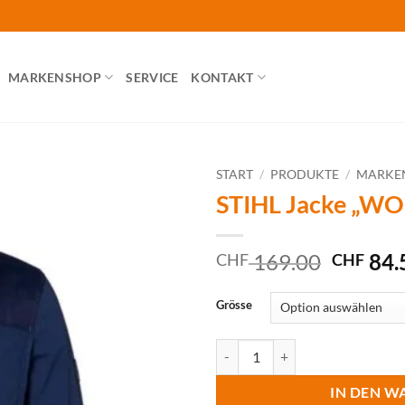
MARKENSHOP
SERVICE
KONTAKT
START
/
PRODUKTE
/
MARKE
STIHL Jacke „W
Ursprün
169.00
84.
CHF
CHF
Preis
war:
Grösse
CHF 16
STIHL Jacke "WOOD" Herren Me
IN DEN W