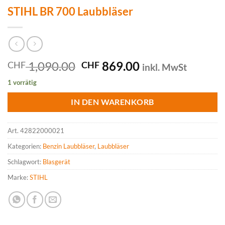
STIHL BR 700 Laubbläser
Ursprünglicher
Aktueller
1,090.00
869.00
CHF
CHF
inkl. MwSt
Preis
Preis
1 vorrätig
war:
ist:
CHF 1,090.00
CHF 869.00.
IN DEN WARENKORB
Art.
42822000021
Kategorien:
Benzin Laubbläser
,
Laubbläser
Schlagwort:
Blasgerät
Marke:
STIHL