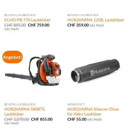
BENZIN LAUBBLÄSER
BENZIN LAUBBLÄSER
ECHO PB-770 Laubbläser
HUSQVARNA 125B, Laubbläser
Ursprünglicher
Aktueller
CHF
895.00
CHF
759.00
CHF
359.00
inkl. MwSt
Preis
Preis
inkl. MwSt
war:
ist:
CHF 895.00
CHF 759.00.
Angebot!
BENZIN LAUBBLÄSER
WERKSTATT
HUSQVARNA 580BTS,
HUSQVARNA Silencer-Düse
Laubbläser
für Akku-Laubläser
Ursprünglicher
Aktueller
CHF
1,070.00
CHF
855.00
CHF
55.00
inkl. MwSt
Preis
Preis
inkl. MwSt
war:
ist: