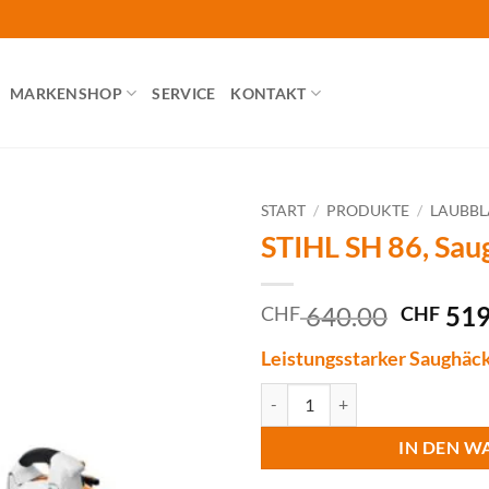
MARKENSHOP
SERVICE
KONTAKT
START
/
PRODUKTE
/
LAUBBL
STIHL SH 86, Sau
Ursprün
640.00
519
CHF
CHF
Preis
Leistungsstarker Saughäck
war:
CHF 64
STIHL SH 86, Saughäcksler Meng
IN DEN W