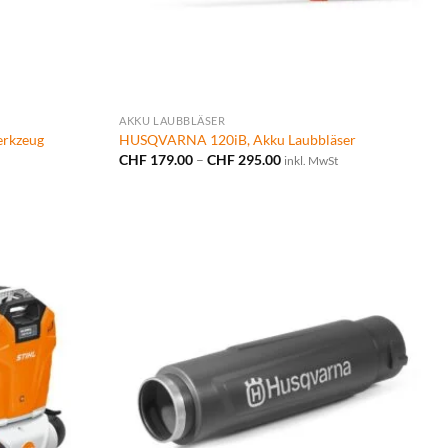
AKKU LAUBBLÄSER
erkzeug
HUSQVARNA 120iB, Akku Laubbläser
Preisspanne:
CHF
179.00
–
CHF
295.00
inkl. MwSt
CHF 179.00
bis
CHF 295.00