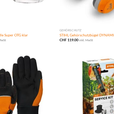
GEHÖRSCHUTZ
lle Super OTG klar
STIHL Gehörschutzbügel DYNA
CHF
119.00
 MwSt
inkl. MwSt