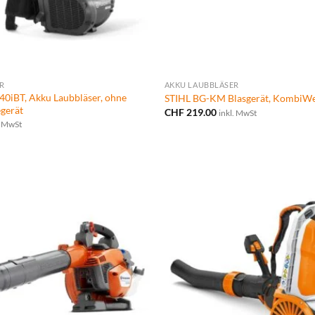
R
AKKU LAUBBLÄSER
iBT, Akku Laubbläser, ohne
STIHL BG-KM Blasgerät, KombiW
egerät
CHF
219.00
inkl. MwSt
. MwSt