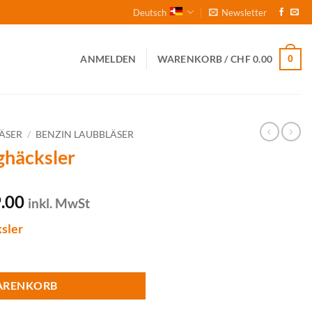
Deutsch
Newsletter
0
ANMELDEN
WARENKORB /
CHF
0.00
ÄSER
/
BENZIN LAUBBLÄSER
ghäcksler
glicher
Aktueller
.00
inkl. MwSt
Preis
sler
ist:
0.00
CHF 519.00.
e
ARENKORB