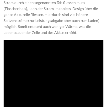
Strom durch einen sogenannten Tab fliessen muss
(Flaschenhals), kann der Strom im tabless-Design über die
ganze Akkuzelle fliessen. Hierdurch sind viel höhere
Spitzenströme (zur Leistungsabgabe aber auch zum Laden)
möglich. Somit entsteht auch weniger Wärme, was die
Lebensdauer der Zelle und des Akkus erhöht.