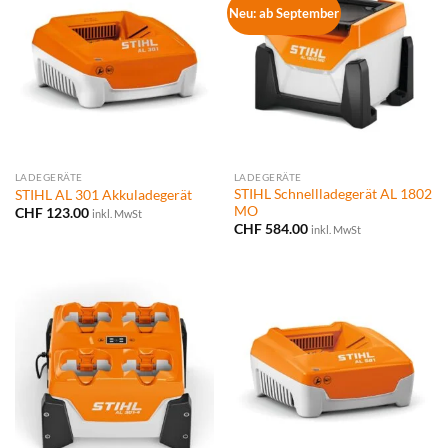
Neu: ab September
LADEGERÄTE
LADEGERÄTE
STIHL Schnellladegerät AL 1802
STIHL AL 301 Akkuladegerät
MO
CHF
123.00
inkl. MwSt
CHF
584.00
inkl. MwSt