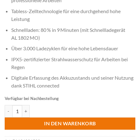
professionelle Arbeiten
Tabless-Zelltechnologie für eine durchgehend hohe
Leistung
Schnellladen: 80 % in 9 Minuten (mit Schnellladegerät
AL 1802 MO)
Über 3.000 Ladezyklen für eine hohe Lebensdauer
IPX5-zertifizierter Strahlwasserschutz für Arbeiten bei
Regen
Digitale Erfassung des Akkuzustands und seiner Nutzung
dank STIHL connected
Verfügbar bei Nachbestellung
STIHL AP 300.0 P C ALLPRO Akku Menge
IN DEN WARENKORB