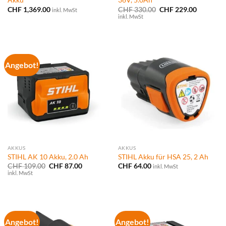
Akku
36V, 5.0Ah
Ursprünglicher
Aktueller
CHF
1,369.00
CHF
330.00
CHF
229.00
inkl. MwSt
Preis
Preis
inkl. MwSt
war:
ist:
CHF 330.00
CHF 229.
Angebot!
AKKUS
AKKUS
STIHL AK 10 Akku, 2.0 Ah
STIHL Akku für HSA 25, 2 Ah
Ursprünglicher
Aktueller
CHF
109.00
CHF
87.00
CHF
64.00
inkl. MwSt
Preis
Preis
inkl. MwSt
war:
ist:
CHF 109.00
CHF 87.00.
Angebot!
Angebot!