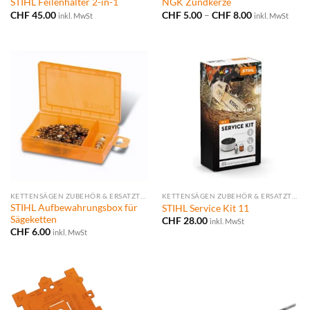
STIHL Feilenhalter 2-in-1
NGK Zündkerze
Preisspanne:
CHF
45.00
CHF
5.00
–
CHF
8.00
inkl. MwSt
inkl. MwSt
CHF 5.00
bis
CHF 8.00
KETTENSÄGEN ZUBEHÖR & ERSATZTEILE
KETTENSÄGEN ZUBEHÖR & ERSATZTEILE
STIHL Aufbewahrungsbox für
STIHL Service Kit 11
Sägeketten
CHF
28.00
inkl. MwSt
CHF
6.00
inkl. MwSt