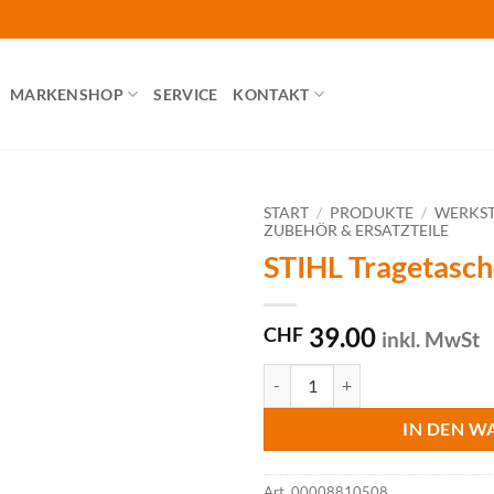
MARKENSHOP
SERVICE
KONTAKT
START
/
PRODUKTE
/
WERKST
ZUBEHÖR & ERSATZTEILE
STIHL Tragetasch
39.00
CHF
inkl. MwSt
STIHL Tragetasche für Motorsäg
IN DEN W
Art.
00008810508