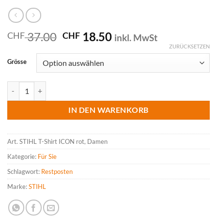
Ursprünglicher
Aktueller
37.00
18.50
CHF
CHF
inkl. MwSt
Preis
Preis
ZURÜCKSETZEN
war:
ist:
Grösse
CHF 37.00
CHF 18.50.
STIHL T-Shirt ICON rot, Damen Menge
IN DEN WARENKORB
Art.
STIHL T-Shirt ICON rot, Damen
Kategorie:
Für Sie
Schlagwort:
Restposten
Marke:
STIHL