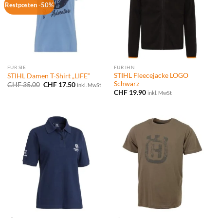
Restposten -50%
FÜR SIE
FÜR IHN
STIHL Fleecejacke LOGO
STIHL Damen T-Shirt „LIFE“
Schwarz
Ursprünglicher
Aktueller
CHF
35.00
CHF
17.50
inkl. MwSt
Preis
Preis
CHF
19.90
inkl. MwSt
war:
ist:
CHF 35.00
CHF 17.50.