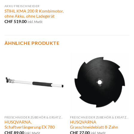
AKKU FREISCHNEIDER
STIHL KMA 200 R Kombimotor,
ohne Akku, ohne Ladegerät
CHF
519.00
inkl. MwSt
ÄHNLICHE PRODUKTE
FREISCHNEIDER ZUBEHÖR & ERSATZTEILE
FREISCHNEIDER ZUBEHÖR & ERSATZTEILE
HUSQVARNA,
HUSQVARNA
Schaftverlängerung EX 780
Grasschneideblatt 8-Zahn
CHF
89.00
CHF
27.00
inkl. MwSt
inkl. MwSt