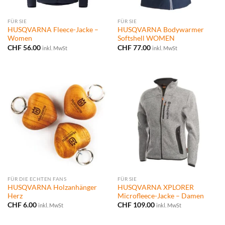
FÜR SIE
FÜR SIE
HUSQVARNA Fleece-Jacke –
HUSQVARNA Bodywarmer
Women
Softshell WOMEN
CHF
56.00
CHF
77.00
inkl. MwSt
inkl. MwSt
FÜR DIE ECHTEN FANS
FÜR SIE
HUSQVARNA Holzanhänger
HUSQVARNA XPLORER
Herz
Microfleece-Jacke – Damen
CHF
6.00
CHF
109.00
inkl. MwSt
inkl. MwSt