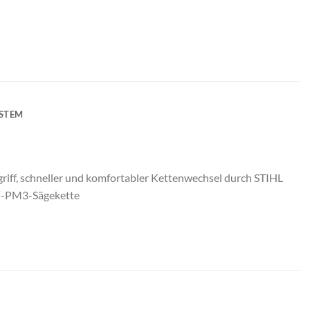
YSTEM
griff, schneller und komfortabler Kettenwechsel durch STIHL
4″-PM3-Sägekette