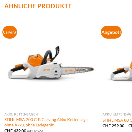
ÄHNLICHE PRODUKTE
Angebot!
Carving
AKKU KETTENSÄGEN
AKKU KETTENSÄG
STIHL MSA 200 C-B Carving Akku Kettensäge,
STIHL MSA 80 C
ohne Akku, ohne Ladegerät
CHF
259.00
–
C
CHF
439.00
inkl. MwSt