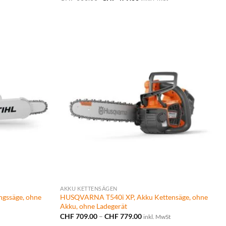
Preis
Preis
.00
war:
ist:
CHF 600.00
CHF 479.00.
AKKU KETTENSÄGEN
gssäge, ohne
HUSQVARNA T540i XP, Akku Kettensäge, ohne
Akku, ohne Ladegerät
Preisspanne:
CHF
709.00
–
CHF
779.00
inkl. MwSt
CHF 709.00