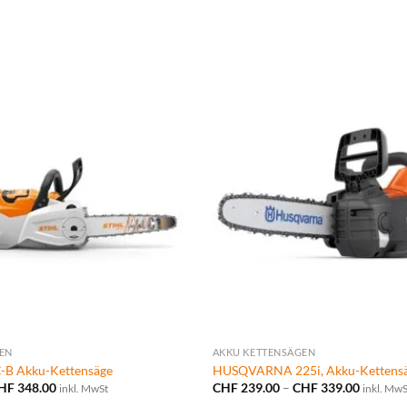
EN
AKKU KETTENSÄGEN
-B Akku-Kettensäge
HUSQVARNA 225i, Akku-Kettensä
Preisspanne:
Preissp
HF
348.00
CHF
239.00
–
CHF
339.00
inkl. MwSt
inkl. MwS
CHF 259.00
CHF 239