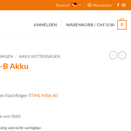
Deutsch
Newsletter
0
ANMELDEN
WARENKORB /
CHF
0.00
NSÄGEN
/
AKKU KETTENSÄGEN
-B Akku
en Nachfolger
STIHL MSA 60
 von Stihl
rätig und nicht verfügbar.