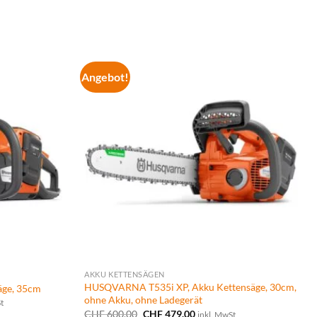
Angebot!
AKKU KETTENSÄGEN
HUSQVARNA T535i XP, Akku Kettensäge, 30cm,
ge, 35cm
ohne Akku, ohne Ladegerät
anne:
t
.00
Ursprünglicher
Aktueller
CHF
600.00
CHF
479.00
inkl. MwSt