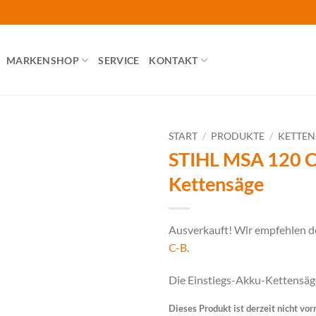
MARKENSHOP
SERVICE
KONTAKT
START
/
PRODUKTE
/
KETTE
STIHL MSA 120 C
Kettensäge
Ausverkauft! Wir empfehlen d
C-B
.
Die Einstiegs-Akku-Kettensäge
Dieses Produkt ist derzeit nicht vor