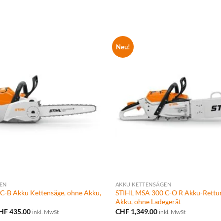
bis
bis
CHF 348.00
CHF 339
Neu!
EN
AKKU KETTENSÄGEN
C-B Akku Kettensäge, ohne Akku,
STIHL MSA 300 C-O R Akku-Rettun
Akku, ohne Ladegerät
Preisspanne:
HF
435.00
CHF
1,349.00
inkl. MwSt
inkl. MwSt
CHF 419.00