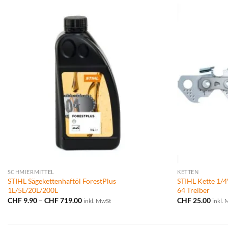
SCHMIERMITTEL
KETTEN
STIHL Sägekettenhaftöl ForestPlus
STIHL Kette 1/4
1L/5L/20L/200L
64 Treiber
Preisspanne:
CHF
9.90
–
CHF
719.00
CHF
25.00
inkl. MwSt
inkl.
CHF 9.90
bis
CHF 719.00