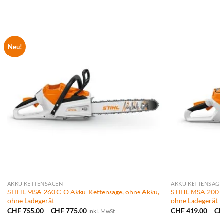
Neu!
AKKU KETTENSÄGEN
AKKU KETTENSÄG
STIHL MSA 260 C-O Akku-Kettensäge, ohne Akku,
STIHL MSA 200 
ohne Ladegerät
ohne Ladegerät
Preisspanne:
CHF
755.00
–
CHF
775.00
CHF
419.00
–
C
inkl. MwSt
CHF 755.00