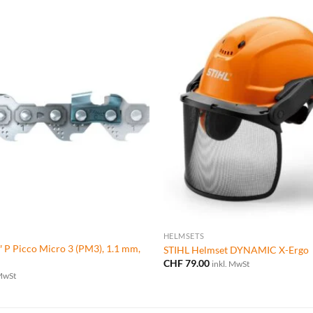
HELMSETS
″ P Picco Micro 3 (PM3), 1.1 mm,
STIHL Helmset DYNAMIC X-Ergo
CHF
79.00
inkl. MwSt
 MwSt