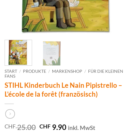
START
/
PRODUKTE
/
MARKENSHOP
/
FÜR DIE KLEINEN
FANS
STIHL Kinderbuch Le Nain Pipistrello –
L’école de la forêt (französisch)
Ursprünglicher
Aktueller
25.00
9.90
CHF
CHF
inkl. MwSt
Preis
Preis