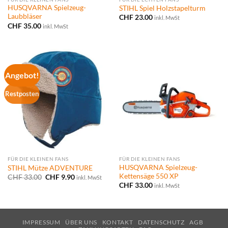
HUSQVARNA Spielzeug-
STIHL Spiel Holzstapelturm
Laubbläser
CHF
23.00
inkl. MwSt
CHF
35.00
inkl. MwSt
Angebot!
Restposten
FÜR DIE KLEINEN FANS
FÜR DIE KLEINEN FANS
HUSQVARNA Spielzeug-
STIHL Mütze ADVENTURE
Kettensäge 550 XP
Ursprünglicher
Aktueller
CHF
33.00
CHF
9.90
inkl. MwSt
Preis
Preis
CHF
33.00
inkl. MwSt
war:
ist:
CHF 33.00
CHF 9.90.
IMPRESSUM
ÜBER UNS
KONTAKT
DATENSCHUTZ
AGB