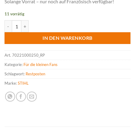
Solange Vorrat – nur noch auf Französisch verfügbar!
war:
ist:
CHF 25.00
CHF 9.90.
11 vorrätig
STIHL Kinderbuch Le Nain Pipistrello - L’école de la forêt (französisc
IN DEN WARENKORB
Art.
70221000250_RP
Kategorie:
Für die kleinen Fans
Schlagwort:
Restposten
Marke:
STIHL